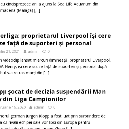
cu cincisprezece ani a ajuns la Sea Life Aquarium din
lmádena (Málaga)
[…]
erliga: proprietarul Liverpool își cere
ze față de suporteri și personal
ilie 21, 2021
admin
0
un videoclip lansat miercuri dimineață, proprietarul Liverpool,
W. Henry, își cere scuze față de suporteri și personal după
ubul s-a retras marți din
[…]
pp șocat de decizia suspendării Man
y din Liga Campionilor
ruarie 16, 2020
admin
0
norul german Jurgen Klopp a fost luat prin surprindere de
a că rivalii echipei sale vor lipsi din Europa pentru
oarele două sezoane Jurgen Klopp
[…]