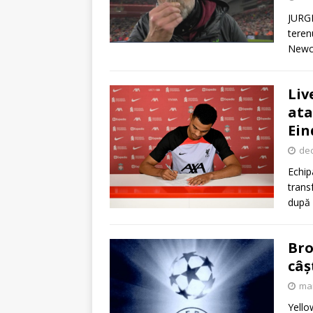
JURGE
teren
Newca
Liv
ata
Ei
dec
Echip
trans
după 
Bro
câș
mai
Yello