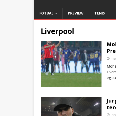
FOTBAL
PREVIEW
TENIS
Liverpool
Moh
Pre
mar
Moham
Liver
egipt
Jur
ter
ian