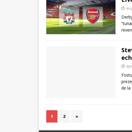
aug
Derby
”tuna
reven
Ste
ech
apr
Fostu
preze
de la
1
2
»