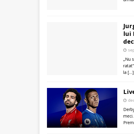
Jur
lui
dec
sep
„Nu s
ratat
la
[…]
Liv
dec
Derby
meci.
Premi