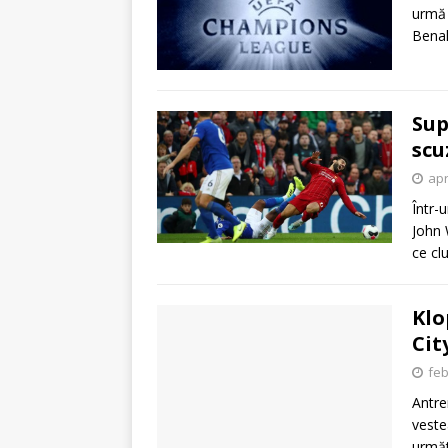
urmă 
Bena
Sup
scu
apr
Într-
John 
ce cl
Klo
Cit
feb
Antre
veste
următ