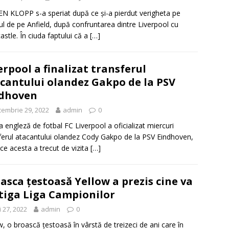
N KLOPP s-a speriat după ce și-a pierdut verigheta pe
ul de pe Anfield, după confruntarea dintre Liverpool cu
stle. În ciuda faptului că a
[…]
erpool a finalizat transferul
cantului olandez Gakpo de la PSV
ndhoven
embrie 29, 2022
admin
0
a engleză de fotbal FC Liverpool a oficializat miercuri
ferul atacantului olandez Cody Gakpo de la PSV Eindhoven,
ce acesta a trecut de vizita
[…]
asca țestoasă Yellow a prezis cine va
tiga Liga Campionilor
 27, 2022
admin
0
w, o broască țestoasă în vârstă de treizeci de ani care în