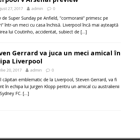
ust 27, 2017
admin
0
 de Super Sunday pe Anfield, ”cormoranii” primesc pe
ri” într-un meci cu casa închisă. Liverpool încă mai așteaptă
irea lui Coutinho, accidentat, subiect de
[…]
ven Gerrard va juca un meci amical în
ipa Liverpool
ilie 20, 2017
admin
0
l căpitan emblematic de la Liverpool, Steven Gerrard, va fi
nt în echipa lui Jurgen Klopp pentru un amical cu australienii
 Sydney FC.
[…]