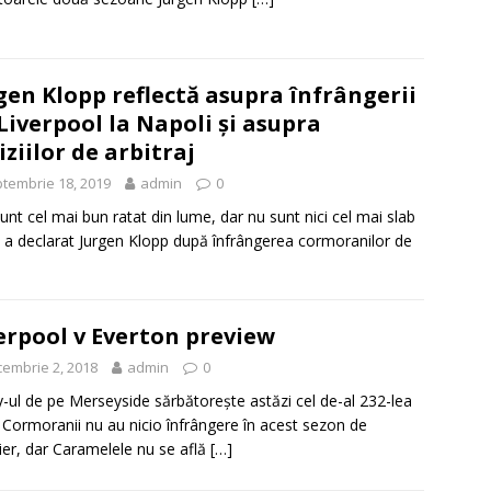
gen Klopp reflectă asupra înfrângerii
 Liverpool la Napoli și asupra
iziilor de arbitraj
tembrie 18, 2019
admin
0
unt cel mai bun ratat din lume, dar nu sunt nici cel mai slab
” a declarat Jurgen Klopp după înfrângerea cormoranilor de
erpool v Everton preview
embrie 2, 2018
admin
0
-ul de pe Merseyside sărbătoreşte astăzi cel de-al 232-lea
 Cormoranii nu au nicio înfrângere în acest sezon de
er, dar Caramelele nu se află
[…]