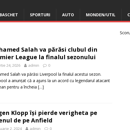
BASCHET
SPORTURI
AUTO
MONDEN/UTIL
C
Scorur
amed Salah va părăsi clubul din
mier League la finalul sezonului
tie 24, 2026
admin
0
ed Salah va părăsi Liverpool la finalul acestui sezon.
pool a anunțat că a ajuns la un acord cu legendarul atacant
ean pentru a încheia
[…]
gen Klopp își pierde verigheta pe
enul de pe Anfield
uarie 2, 2024
admin
0