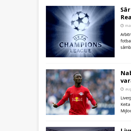
Sâr
Rea
mai
Arbit
fotba
sâmbă
Nab
var
aug
Liver
Keita
Mijlo
Liv