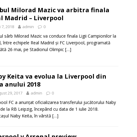
bul Milorad Mazic va arbitra finala
l Madrid – Liverpool
 7, 2018
admin
0
rul sârb Milorad Mazic va conduce finala Ligii Campionilor la
l, între echipele Real Madrid şi FC Liverpool, programată
tă 26 mai, pe Stadionul Olimpic
[…]
y Keita va evolua la Liverpool din
a anului 2018
ust 29, 2017
admin
0
pool FC a anunțat oficializarea transferului jucătorului Naby
 de la RB Leipzig, începând cu data de 1 iulie 2018.
cașul Naby Keita, în vârstă
[…]
erpool v Arsenal preview