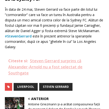
În data de 24 mai, Steven Gerrard va face parte din lotul lui
”cormoranilor” care va face un tureu în Australia pentru a
disputa un meci amical contra celor de la Sydney FC. Alături de
fostul căpitan vor mai fi prezenți și fundașul Jamie Carragher,
alături de Daniel Agger și fosta extremă Steve McManaman.
#
StevenGerrard
este în prezent antrenor la speranțele
cormoranilor, după ce apus ”ghetele în cui” la Los Angeles
Galaxy.
Citeste si:
Steven Gerrard surprins că
Alexander-Arnold nu a fost selectat de
Southgate
LIVERPOOL
STEVEN GERRARD
ANTERIOR
Antoine Griezmann și-a arătat compasiunea față