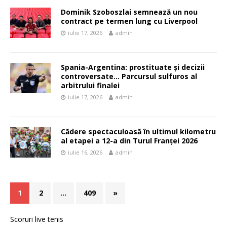
Dominik Szoboszlai semnează un nou
contract pe termen lung cu Liverpool
iulie 17, 2026
admin
Spania-Argentina: prostituate și decizii
controversate… Parcursul sulfuros al
arbitrului finalei
iulie 17, 2026
admin
Cădere spectaculoasă în ultimul kilometru
al etapei a 12-a din Turul Franței 2026
iulie 16, 2026
admin
1
2
…
409
»
Scoruri live tenis