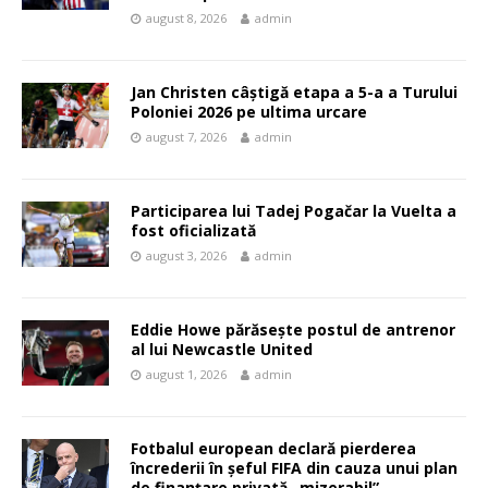
august 8, 2026
admin
Jan Christen câștigă etapa a 5-a a Turului
Poloniei 2026 pe ultima urcare
august 7, 2026
admin
Participarea lui Tadej Pogačar la Vuelta a
fost oficializată
august 3, 2026
admin
Eddie Howe părăsește postul de antrenor
al lui Newcastle United
august 1, 2026
admin
Fotbalul european declară pierderea
încrederii în șeful FIFA din cauza unui plan
de finanțare privată „mizerabil”