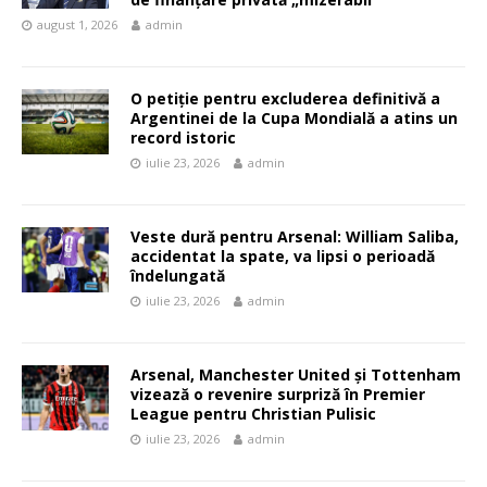
august 1, 2026
admin
O petiție pentru excluderea definitivă a
Argentinei de la Cupa Mondială a atins un
record istoric
iulie 23, 2026
admin
Veste dură pentru Arsenal: William Saliba,
accidentat la spate, va lipsi o perioadă
îndelungată
iulie 23, 2026
admin
Arsenal, Manchester United și Tottenham
vizează o revenire surpriză în Premier
League pentru Christian Pulisic
iulie 23, 2026
admin