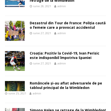
retrage de la Wimbledon
iunie 28, 2021
admin
Dezastrul din Tour de France: Poliția caută
o femeie care a provocat accidentul
iunie 27, 2021
admin
Croația: Pozitiv la Covid-19, Ivan Perisic
este indisponibil împotriva Spaniei
iunie 27, 2021
admin
Româncele și-au aflat adversarele de pe
tabloul principal de la Wimbledon
iunie 25, 2021
admin
Simona Halep se retrage de la Wimbledon!