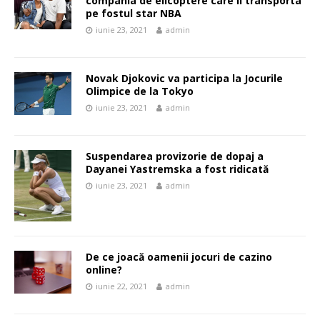
compania de elicoptere care îl transporta
pe fostul star NBA
iunie 23, 2021
admin
Novak Djokovic va participa la Jocurile
Olimpice de la Tokyo
iunie 23, 2021
admin
Suspendarea provizorie de dopaj a
Dayanei Yastremska a fost ridicată
iunie 23, 2021
admin
De ce joacă oamenii jocuri de cazino
online?
iunie 22, 2021
admin