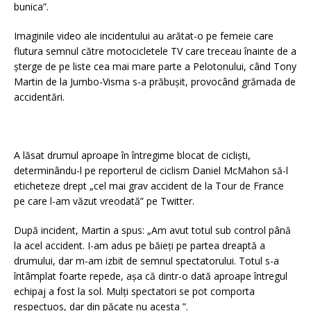
bunica”.
Imaginile video ale incidentului au arătat-o pe femeie care
flutura semnul către motocicletele TV care treceau înainte de a
șterge de pe liste cea mai mare parte a Pelotonului, când Tony
Martin de la Jumbo-Visma s-a prăbușit, provocând grămada de
accidentări.
A lăsat drumul aproape în întregime blocat de cicliști,
determinându-l pe reporterul de ciclism Daniel McMahon să-l
eticheteze drept „cel mai grav accident de la Tour de France
pe care l-am văzut vreodată” pe Twitter.
După incident, Martin a spus: „Am avut totul sub control până
la acel accident. I-am adus pe băieți pe partea dreaptă a
drumului, dar m-am izbit de semnul spectatorului. Totul s-a
întâmplat foarte repede, așa că dintr-o dată aproape întregul
echipaj a fost la sol. Mulți spectatori se pot comporta
respectuos, dar din păcate nu acesta ”.