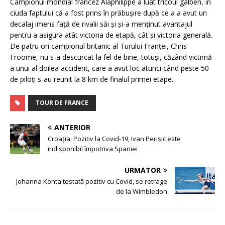
Campionul mondial francez Alaphilippe a luat tricoul galben, în
ciuda faptului că a fost prins în prăbușire după ce a a avut un
decalaj imens față de rivalii săi și și-a menținut avantajul
pentru a asigura atât victoria de etapă, cât și victoria generală.
De patru ori campionul britanic al Turului Franței, Chris
Froome, nu s-a descurcat la fel de bine, totuși, căzând victimă
a unui al doilea accident, care a avut loc atunci când peste 50
de piloți s-au reunit la 8 km de finalul primei etape.
TOUR DE FRANCE
ANTERIOR
Croația: Pozitiv la Covid-19, Ivan Perisic este
indisponibil împotriva Spaniei
URMĂTOR
Johanna Konta testată pozitiv cu Covid, se retrage
de la Wimbledon