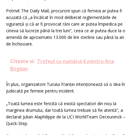
Potrivit The Daily Mail, procurorii spun că femeia ar putea fi
acuzată că „a încălcat în mod deliberat reglementările de
siguranță și că ar fi provocat răni care ar putea împiedica pe
cineva să lucreze până la trei luni”, ceea ce ar putea duce la o
amendă de aproximativ 13.000 de lire sterline sau până la an
de închisoare.
Citeste si:
Trofeul cu numărul 6 pentru Ana
Bogdan
În plus, organizatorii Turului Franței intenționează să o dea în
judecată pe femeie pentru incident.
„Toată lumea este fericită că există spectatori din nou la
marginea drumului, dar toată lumea trebuie să fie atentă”, a
declarat Julian Alaphilippe de la UCI WorldTeam Deceuninck –
Quick-Step.