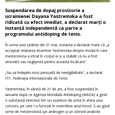
Suspendarea de dopaj provizorie a
ucrainienei Dayana Yastremska a fost
ridicată cu efect imediat, a declarat marți o
instanță independentă ca parte a
programului antidoping de tenis.
În urma unei ședințe din 21 mai, instanța a declarat marți că „a
acceptat relatarea doamnei Yastremska despre modul în care
mesterolona a intrat în corpul ei și a stabilit că nu a fost
vinovată sau neglijentă pentru această încălcare”.
„Nu va îndeplini nicio perioadă de neeligibilitate”, a declarat
ITF, Federația Internațională de Tenis.
Yastremska, în vârstă de 21 de ani, a fost suspendată în
ianuarie după ce Agenția Mondială Antidoping (WADA) a găsit
o substanță interzisă într-un eșantion de urină în afara unui
concurs, pe care l-a furnizat în noiembrie anul trecut. S-au găsit
urme de mesterolonă (un androgen și un steroid anabolic