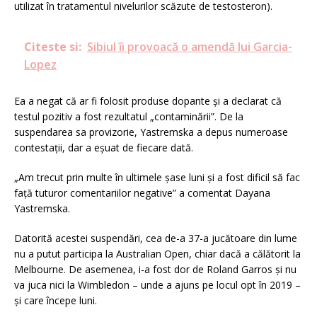
utilizat în tratamentul nivelurilor scăzute de testosteron).
Citeste si:
Sibiul îi provoacă o amendă lui Garcia-
Lopez
Ea a negat că ar fi folosit produse dopante și a declarat că
testul pozitiv a fost rezultatul „contaminării”. De la
suspendarea sa provizorie, Yastremska a depus numeroase
contestații, dar a eșuat de fiecare dată.
„Am trecut prin multe în ultimele șase luni și a fost dificil să fac
față tuturor comentariilor negative” a comentat Dayana
Yastremska.
Datorită acestei suspendări, cea de-a 37-a jucătoare din lume
nu a putut participa la Australian Open, chiar dacă a călătorit la
Melbourne. De asemenea, i-a fost dor de Roland Garros și nu
va juca nici la Wimbledon – unde a ajuns pe locul opt în 2019 –
și care începe luni.