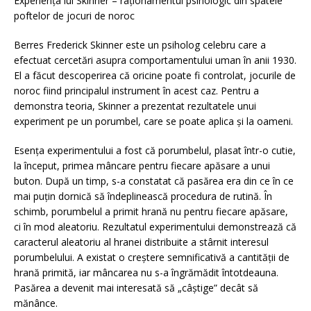
Experiența lui Skinner – raționamentul psihologic din spatele
poftelor de jocuri de noroc
Berres Frederick Skinner este un psiholog celebru care a
efectuat cercetări asupra comportamentului uman în anii 1930.
El a făcut descoperirea că oricine poate fi controlat, jocurile de
noroc fiind principalul instrument în acest caz. Pentru a
demonstra teoria, Skinner a prezentat rezultatele unui
experiment pe un porumbel, care se poate aplica și la oameni.
Esența experimentului a fost că porumbelul, plasat într-o cutie,
la început, primea mâncare pentru fiecare apăsare a unui
buton. După un timp, s-a constatat că pasărea era din ce în ce
mai puțin dornică să îndeplinească procedura de rutină. În
schimb, porumbelul a primit hrană nu pentru fiecare apăsare,
ci în mod aleatoriu. Rezultatul experimentului demonstrează că
caracterul aleatoriu al hranei distribuite a stârnit interesul
porumbelului. A existat o creștere semnificativă a cantității de
hrană primită, iar mâncarea nu s-a îngrămădit întotdeauna.
Pasărea a devenit mai interesată să „câștige” decât să
mănânce.