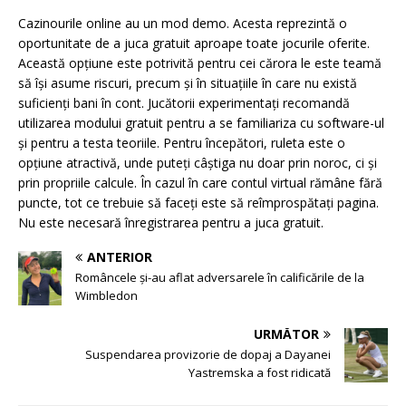
Cazinourile online au un mod demo. Acesta reprezintă o
oportunitate de a juca gratuit aproape toate jocurile oferite.
Această opțiune este potrivită pentru cei cărora le este teamă
să își asume riscuri, precum și în situațiile în care nu există
suficienți bani în cont. Jucătorii experimentați recomandă
utilizarea modului gratuit pentru a se familiariza cu software-ul
și pentru a testa teoriile. Pentru începători, ruleta este o
opțiune atractivă, unde puteți câștiga nu doar prin noroc, ci și
prin propriile calcule. În cazul în care contul virtual rămâne fără
puncte, tot ce trebuie să faceți este să reîmprospătați pagina.
Nu este necesară înregistrarea pentru a juca gratuit.
ANTERIOR
Româncele și-au aflat adversarele în calificările de la
Wimbledon
URMĂTOR
Suspendarea provizorie de dopaj a Dayanei
Yastremska a fost ridicată