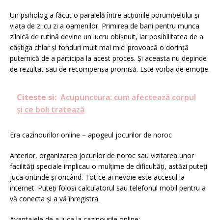
Un psiholog a făcut o paralelă între acțiunile porumbelului și
viața de zi cu zi a oamenilor. Primirea de bani pentru munca
zilnică de rutină devine un lucru obișnuit, iar posibilitatea de a
câștiga chiar și fonduri mult mai mici provoacă o dorință
puternică de a participa la acest proces. Și aceasta nu depinde
de rezultat sau de recompensa promisă. Este vorba de emoție.
Citeste si:
Acupunctura: cum afectează corpul
și ce boli tratează
Era cazinourilor online – apogeul jocurilor de noroc
Anterior, organizarea jocurilor de noroc sau vizitarea unor
facilități speciale implicau o mulțime de dificultăți, astăzi puteți
juca oriunde și oricând. Tot ce ai nevoie este accesul la
internet. Puteți folosi calculatorul sau telefonul mobil pentru a
vă conecta și a vă înregistra.
Avantajele de a juca la cazinourile online: