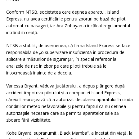
Conform NTSB, societatea care deţinea aparatul, Island
Express, nu avea certificările pentru zboruri pe bază de pilot
automat cu pasageri, iar Ara Zobayan a încălcat regulamentul
intrând în ceaţă.
NTSB a stabilit, de asemenea, că firma Island Express se face
responsabilă de „o supervizare insuficientă în procedura de
aplicare a măsurilor de siguranţă”, în special referitor la
analizele de risc în zbor pe care piloţii trebuie să le
întocmească înainte de a decola.
Vanessa Bryant, văduva jucătorului, a depus plângere după
accident împotriva pilotului şi a companiei Island Express,
căreia îi reproşează că a autorizat decolarea aparatului în ciuda
condiţiilor meteo nefavorabile şi pentru faptul că nu deţinea
autorizaţiile necesare care să permită aparatelor sale să
zboare fără vizibilitate.
Kobe Bryant, supranumit „Black Mamba”, a încetat din viaţă, la