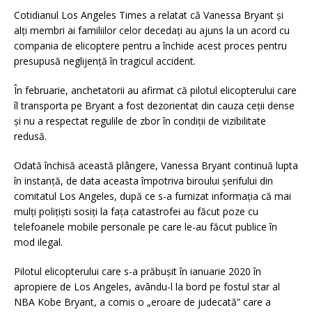
Cotidianul Los Angeles Times a relatat că Vanessa Bryant şi
alţi membri ai familiilor celor decedaţi au ajuns la un acord cu
compania de elicoptere pentru a închide acest proces pentru
presupusă neglijenţă în tragicul accident.
În februarie, anchetatorii au afirmat că pilotul elicopterului care
îl transporta pe Bryant a fost dezorientat din cauza ceţii dense
şi nu a respectat regulile de zbor în condiţii de vizibilitate
redusă.
Odată închisă această plângere, Vanessa Bryant continuă lupta
în instanţă, de data aceasta împotriva biroului şerifului din
comitatul Los Angeles, după ce s-a furnizat informaţia că mai
mulţi poliţişti sosiţi la faţa catastrofei au făcut poze cu
telefoanele mobile personale pe care le-au făcut publice în
mod ilegal.
Pilotul elicopterului care s-a prăbuşit în ianuarie 2020 în
apropiere de Los Angeles, avându-l la bord pe fostul star al
NBA Kobe Bryant, a comis o „eroare de judecată” care a