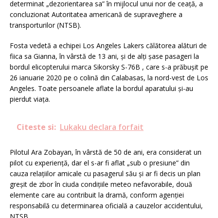
determinat „dezorientarea sa” în mijlocul unui nor de ceaţă, a
concluzionat Autoritatea americană de supraveghere a
transporturilor (NTSB).
Fosta vedetă a echipei Los Angeles Lakers călătorea alături de
fiica sa Gianna, în vârstă de 13 ani, şi de alţi şase pasageri la
bordul elicopterului marca Sikorsky S-76B , care s-a prăbuşit pe
26 ianuarie 2020 pe o colină din Calabasas, la nord-vest de Los
Angeles. Toate persoanele aflate la bordul aparatului şi-au
pierdut viaţa.
Citeste si:
Lukaku declara forfait
Pilotul Ara Zobayan, în vârstă de 50 de ani, era considerat un
pilot cu experienţă, dar el s-ar fi aflat „sub o presiune” din
cauza relaţiilor amicale cu pasagerul său şi ar fi decis un plan
greşit de zbor în ciuda condiţiile meteo nefavorabile, două
elemente care au contribuit la dramă, conform agenţiei
responsabilă cu determinarea oficială a cauzelor accidentului,
NTSB.