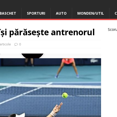
BASCHET
SPORTURI
AUTO
MONDEN/UTIL
C
și părăsește antrenorul
Scorur
articole
0