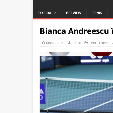
FOTBAL
PREVIEW
TENIS
Bianca Andreescu î
iunie 9, 2021
admin
Tenis
,
Ultimele 