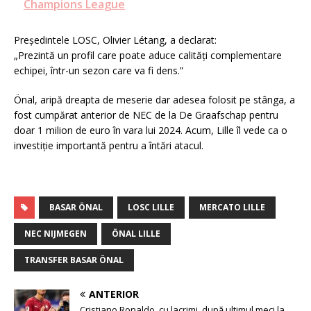
Champions League
Președintele LOSC, Olivier Létang, a declarat:
„Prezintă un profil care poate aduce calități complementare
echipei, într-un sezon care va fi dens.”
Önal, aripă dreapta de meserie dar adesea folosit pe stânga, a
fost cumpărat anterior de NEC de la De Graafschap pentru
doar 1 milion de euro în vara lui 2024. Acum, Lille îl vede ca o
investiție importantă pentru a întări atacul.
BASAR ÖNAL
LOSC LILLE
MERCATO LILLE
NEC NIJMEGEN
ÖNAL LILLE
TRANSFER BASAR ÖNAL
ANTERIOR
Cristiano Ronaldo, cu lacrimi, după ultimul meci la