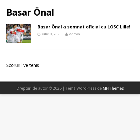
Basar Önal
Basar Önal a semnat oficial cu LOSC Lille!
iulie 8, 2026
admin
Scoruri live tenis
Drepturi de autor © 2026 | Temă WordPress de
MH Themes