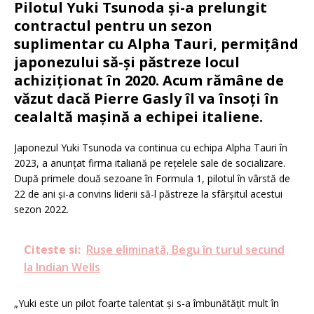
Pilotul Yuki Tsunoda și-a prelungit
contractul pentru un sezon
suplimentar cu Alpha Tauri, permițând
japonezului să-și păstreze locul
achiziționat în 2020. Acum rămâne de
văzut dacă Pierre Gasly îl va însoți în
cealaltă mașină a echipei italiene.
Japonezul Yuki Tsunoda va continua cu echipa Alpha Tauri în
2023, a anunțat firma italiană pe rețelele sale de socializare.
După primele două sezoane în Formula 1, pilotul în vârstă de
22 de ani și-a convins liderii să-l păstreze la sfârșitul acestui
sezon 2022.
Citeste si:
Ruse eliminată, Begu în turul secund
la Indian Wells
„Yuki este un pilot foarte talentat și s-a îmbunătățit mult în