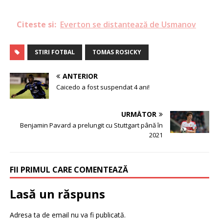
Citeste si:
Everton se distanțează de Usmanov
STIRI FOTBAL
TOMAS ROSICKY
ANTERIOR
Caicedo a fost suspendat 4 ani!
URMĂTOR
Benjamin Pavard a prelungit cu Stuttgart până în
2021
FII PRIMUL CARE COMENTEAZĂ
Lasă un răspuns
Adresa ta de email nu va fi publicată.