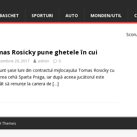
BASCHET
SPORTURI
AUTO
MONDEN/UTIL
C
Scorur
as Rosicky pune ghetele în cui
embrie 20, 2017
admin
0
unt șase luni din contractul mijlocașului Tomas Rosicky cu
rea cehă Sparta Praga, iar după aceea jucătorul este
ât să renunțe la cariera de
[…]
 Themes