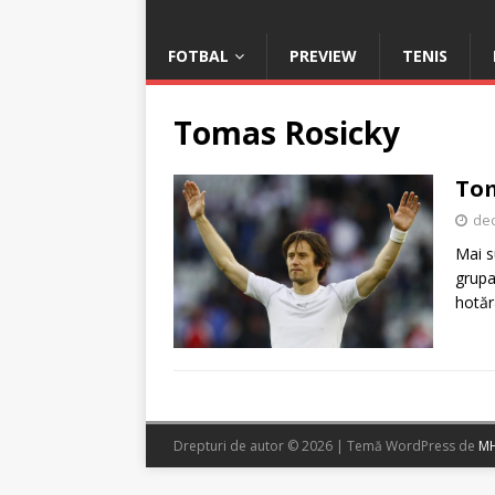
FOTBAL
PREVIEW
TENIS
Tomas Rosicky
Tom
dec
Mai s
grupa
hotăr
Drepturi de autor © 2026 | Temă WordPress de
MH