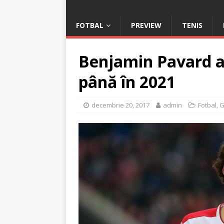
FOTBAL
PREVIEW
TENIS
Benjamin Pavard a 
până în 2021
decembrie 20, 2017
admin
Fotbal
,
G