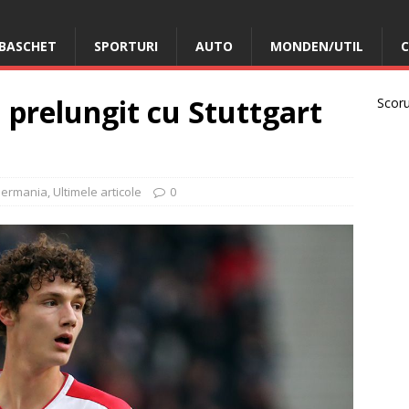
BASCHET
SPORTURI
AUTO
MONDEN/UTIL
C
prelungit cu Stuttgart
Scorur
ermania
,
Ultimele articole
0