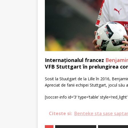
Internaționalul francez
Benjami
VFB Stuttgart în prelungirea con
Sosit la Stuutgart de la Lille în 2016, Benjam
Apreciat de fanii echipei Stuttgart, jocul său
[soccer-info id=’3′ type=’table’ style=’red_light’
Citeste si:
Benteke sta sase sapta