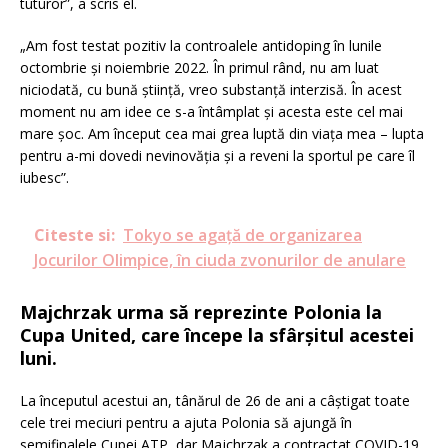
tuturor”, a scris el.
„Am fost testat pozitiv la controalele antidoping în lunile
octombrie și noiembrie 2022. În primul rând, nu am luat
niciodată, cu bună știință, vreo substanță interzisă. În acest
moment nu am idee ce s-a întâmplat și acesta este cel mai
mare șoc. Am început cea mai grea luptă din viața mea – lupta
pentru a-mi dovedi nevinovăția și a reveni la sportul pe care îl
iubesc”.
Citeste si:
Tokyo se agață de organizarea
Jocurilor Olimpice, în ciuda zvonurilor de anulare
Majchrzak urma să reprezinte Polonia la
Cupa United, care începe la sfârșitul acestei
luni.
La începutul acestui an, tânărul de 26 de ani a câștigat toate
cele trei meciuri pentru a ajuta Polonia să ajungă în
semifinalele Cupei ATP, dar Majchrzak a contractat COVID-19