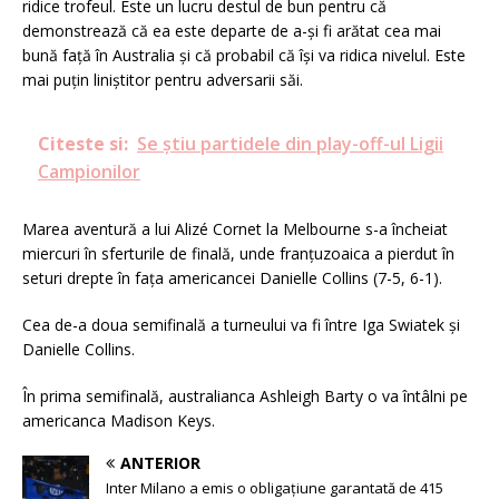
ridice trofeul. Este un lucru destul de bun pentru că
demonstrează că ea este departe de a-și fi arătat cea mai
bună față în Australia și că probabil că își va ridica nivelul. Este
mai puțin liniștitor pentru adversarii săi.
Citeste si:
Se știu partidele din play-off-ul Ligii
Campionilor
Marea aventură a lui Alizé Cornet la Melbourne s-a încheiat
miercuri în sferturile de finală, unde franțuzoaica a pierdut în
seturi drepte în fața americancei Danielle Collins (7-5, 6-1).
Cea de-a doua semifinală a turneului va fi între Iga Swiatek și
Danielle Collins.
În prima semifinală, australianca Ashleigh Barty o va întâlni pe
americanca Madison Keys.
ANTERIOR
Inter Milano a emis o obligaţiune garantată de 415