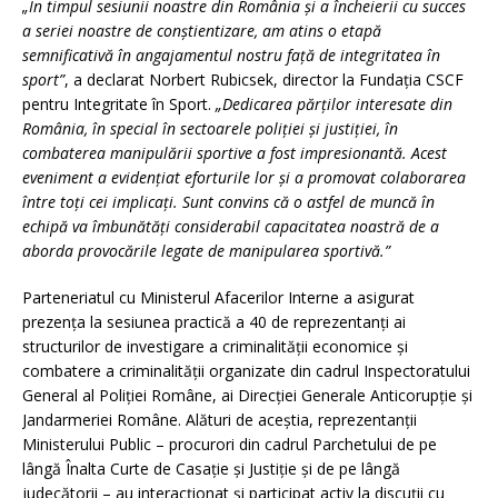
„În timpul sesiunii noastre din România și a încheierii cu succes
a seriei noastre de conștientizare, am atins o etapă
semnificativă în angajamentul nostru față de integritatea în
sport”
, a declarat Norbert Rubicsek, director la Fundația CSCF
pentru Integritate în Sport.
„Dedicarea părților interesate din
România, în special în sectoarele poliției și justiției, în
combaterea manipulării sportive a fost impresionantă. Acest
eveniment a evidențiat eforturile lor și a promovat colaborarea
între toți cei implicați. Sunt convins că o astfel de muncă în
echipă va îmbunătăți considerabil capacitatea noastră de a
aborda provocările legate de manipularea sportivă.”
Parteneriatul cu Ministerul Afacerilor Interne a asigurat
prezența la sesiunea practică a 40 de reprezentanți ai
structurilor de investigare a criminalității economice și
combatere a criminalităţii organizate din cadrul Inspectoratului
General al Poliției Române, ai Direcției Generale Anticorupție și
Jandarmeriei Române. Alături de aceștia, reprezentanții
Ministerului Public – procurori din cadrul Parchetului de pe
lângă Înalta Curte de Casație și Justiție și de pe lângă
judecătorii – au interacționat și participat activ la discuții cu