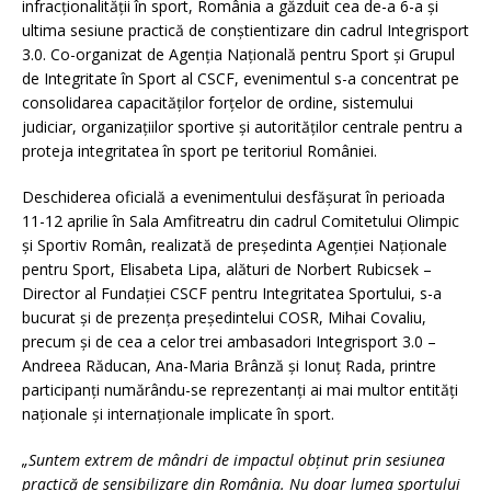
infracționalității în sport, România a găzduit cea de-a 6-a și
ultima sesiune practică de conștientizare din cadrul Integrisport
3.0. Co-organizat de Agenția Națională pentru Sport și Grupul
de Integritate în Sport al CSCF, evenimentul s-a concentrat pe
consolidarea capacităților forțelor de ordine, sistemului
judiciar, organizațiilor sportive și autorităților centrale pentru a
proteja integritatea în sport pe teritoriul României.
Deschiderea oficială a evenimentului desfășurat în perioada
11-12 aprilie în Sala Amfitreatru din cadrul Comitetului Olimpic
și Sportiv Român, realizată de președinta Agenției Naționale
pentru Sport, Elisabeta Lipa, alături de Norbert Rubicsek –
Director al Fundației CSCF pentru Integritatea Sportului, s-a
bucurat și de prezența președintelui COSR, Mihai Covaliu,
precum și de cea a celor trei ambasadori Integrisport 3.0 –
Andreea Răducan, Ana-Maria Brânză și Ionuț Rada, printre
participanți numărându-se reprezentanți ai mai multor entități
naționale și internaționale implicate în sport.
„Suntem extrem de mândri de impactul obținut prin sesiunea
practică de sensibilizare din România. Nu doar lumea sportului