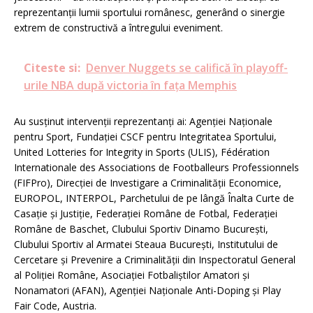
reprezentanții lumii sportului românesc, generând o sinergie
extrem de constructivă a întregului eveniment.
Citeste si:
Denver Nuggets se califică în playoff-
urile NBA după victoria în fața Memphis
Au susținut intervenții reprezentanți ai: Agenției Naționale
pentru Sport, Fundației CSCF pentru Integritatea Sportului,
United Lotteries for Integrity in Sports (ULIS), Fédération
Internationale des Associations de Footballeurs Professionnels
(FIFPro), Direcției de Investigare a Criminalității Economice,
EUROPOL, INTERPOL, Parchetului de pe lângă Înalta Curte de
Casație și Justiție, Federaţiei Române de Fotbal, Federației
Române de Baschet, Clubului Sportiv Dinamo Bucureşti,
Clubului Sportiv al Armatei Steaua București, Institutului de
Cercetare și Prevenire a Criminalității din Inspectoratul General
al Poliției Române, Asociației Fotbaliștilor Amatori și
Nonamatori (AFAN), Agenţiei Naţionale Anti-Doping și Play
Fair Code, Austria.