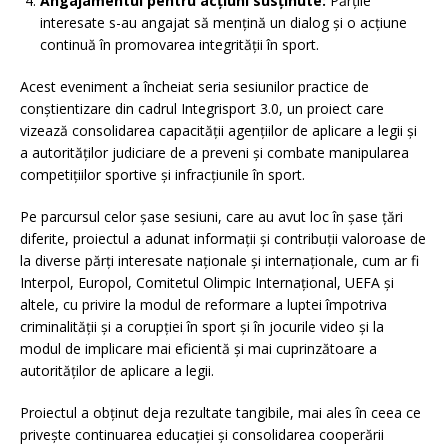
Angajamentul pentru acțiuni susținute:
Părțile
interesate s-au angajat să mențină un dialog și o acțiune
continuă în promovarea integrității în sport.
Acest eveniment a încheiat seria sesiunilor practice de
conștientizare din cadrul Integrisport 3.0, un proiect care
vizează consolidarea capacității agențiilor de aplicare a legii și
a autorităților judiciare de a preveni și combate manipularea
competițiilor sportive și infracțiunile în sport.
Pe parcursul celor șase sesiuni, care au avut loc în șase țări
diferite, proiectul a adunat informații și contribuții valoroase de
la diverse părți interesate naționale și internaționale, cum ar fi
Interpol, Europol, Comitetul Olimpic Internațional, UEFA și
altele, cu privire la modul de reformare a luptei împotriva
criminalității și a corupției în sport și în jocurile video și la
modul de implicare mai eficientă și mai cuprinzătoare a
autorităților de aplicare a legii.
Proiectul a obținut deja rezultate tangibile, mai ales în ceea ce
privește continuarea educației și consolidarea cooperării