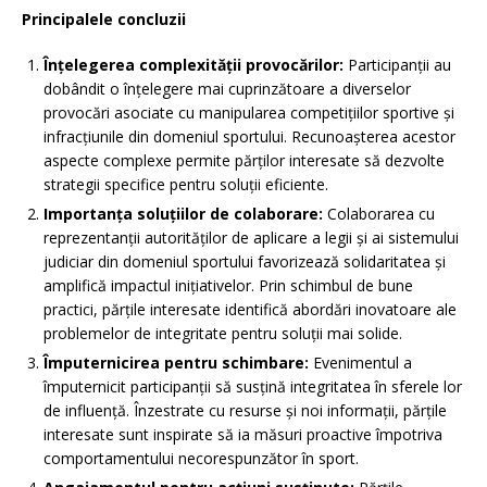
Principalele concluzii
Înțelegerea complexității provocărilor:
Participanții au
dobândit o înțelegere mai cuprinzătoare a diverselor
provocări asociate cu manipularea competițiilor sportive și
infracțiunile din domeniul sportului. Recunoașterea acestor
aspecte complexe permite părților interesate să dezvolte
strategii specifice pentru soluții eficiente.
Importanța soluțiilor de colaborare:
Colaborarea cu
reprezentanții autorităților de aplicare a legii și ai sistemului
judiciar din domeniul sportului favorizează solidaritatea și
amplifică impactul inițiativelor. Prin schimbul de bune
practici, părțile interesate identifică abordări inovatoare ale
problemelor de integritate pentru soluții mai solide.
Împuternicirea pentru schimbare:
Evenimentul a
împuternicit participanții să susțină integritatea în sferele lor
de influență. Înzestrate cu resurse și noi informații, părțile
interesate sunt inspirate să ia măsuri proactive împotriva
comportamentului necorespunzător în sport.