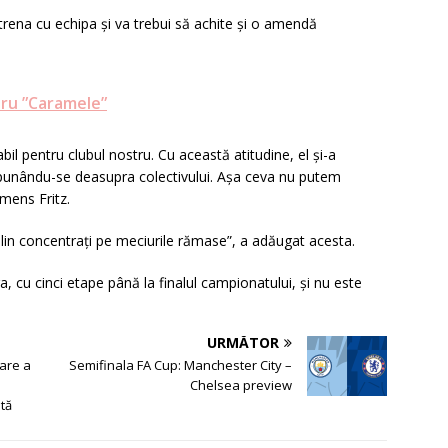
ntrena cu echipa şi va trebui să achite şi o amendă
ru ”Caramele”
il pentru clubul nostru. Cu această atitudine, el şi-a
, punându-se deasupra colectivului. Aşa ceva nu putem
emens Fritz.
plin concentraţi pe meciurile rămase”, a adăugat acesta.
 cu cinci etape până la finalul campionatului, şi nu este
URMĂTOR
zare a
Semifinala FA Cup: Manchester City –
Chelsea preview
tă