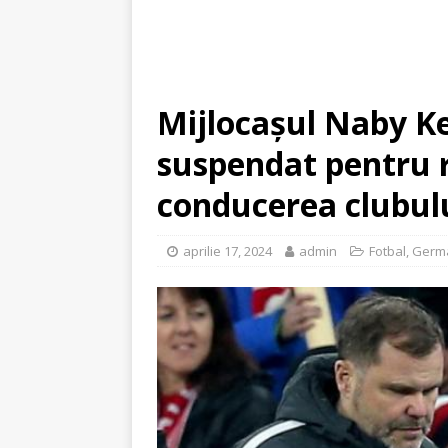
Mijlocaşul Naby K
suspendat pentru r
conducerea clubul
aprilie 17, 2024
admin
Fotbal
,
Germ