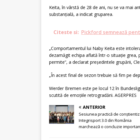
Keita, în vârstă de 28 de ani, nu se va mai a
substanţială, a indicat gruparea.
Citeste si:
Pickford semnează pent
„Comportamentul lui Naby Keita este intolerab
dezamăgit echipa aflată într-o situaţie grea
permite”, a declarat preşedintele grupării, Cl
„În acest final de sezon trebuie să fim pe de
Werder Bremen este pe locul 12 în Bundesliga,
scutită de emoţiile retrogradării. AGERPRES
ANTERIOR
Sesiunea practică de conștienti
Integrisport 3.0 din România
marchează o concluzie importan