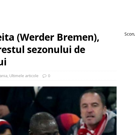
eita (Werder Bremen),
Scorur
estul sezonului de
ui
ania
,
Ultimele articole
0