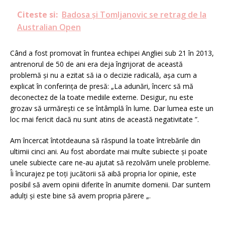
Citeste si:
Badosa și Tomljanovic se retrag de la
Australian Open
Când a fost promovat în fruntea echipei Angliei sub 21 în 2013,
antrenorul de 50 de ani era deja îngrijorat de această
problemă și nu a ezitat să ia o decizie radicală, așa cum a
explicat în conferința de presă: „La adunări, încerc să mă
deconectez de la toate mediile externe.
Desigur, nu este
grozav să urmărești ce se întâmplă în lume.
Dar lumea este un
loc mai fericit dacă nu sunt atins de această negativitate ”.
Am încercat întotdeauna să răspund la toate întrebările din
ultimii cinci ani.
Au fost abordate mai multe subiecte și poate
unele subiecte care ne-au ajutat să rezolvăm unele probleme.
Îi încurajez pe toți jucătorii să aibă propria lor opinie, este
posibil să avem opinii diferite în anumite domenii.
Dar suntem
adulți și este bine să avem propria părere „.