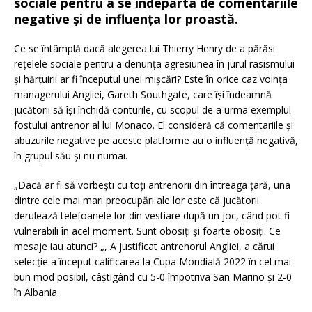
sociale pentru a se îndepărta de comentariile
negative și de influența lor proastă.
Ce se întâmplă dacă alegerea lui Thierry Henry de a părăsi
rețelele sociale pentru a denunța agresiunea în jurul rasismului
și hărțuirii ar fi începutul unei mișcări?
Este în orice caz voința
managerului Angliei, Gareth Southgate, care își îndeamnă
jucătorii să își închidă conturile, cu scopul de a urma exemplul
fostului antrenor al lui Monaco.
El consideră că comentariile și
abuzurile negative pe aceste platforme au o influență negativă,
în grupul său și nu numai.
„Dacă ar fi să vorbești cu toți antrenorii din întreaga țară, una
dintre cele mai mari preocupări ale lor este că jucătorii
derulează telefoanele lor din vestiare după un joc, când pot fi
vulnerabili în acel moment.
Sunt obosiți și foarte obosiți.
Ce
mesaje iau atunci? „, A justificat antrenorul Angliei, a cărui
selecție a început calificarea la Cupa Mondială 2022 în cel mai
bun mod posibil, câștigând cu 5-0 împotriva San Marino și 2-0
în Albania.