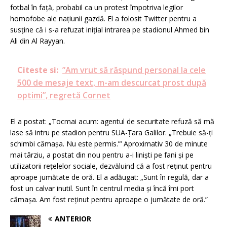
fotbal în față, probabil ca un protest împotriva legilor
homofobe ale națiunii gazdă. El a folosit Twitter pentru a
susține că i s-a refuzat inițial intrarea pe stadionul Ahmed bin
Ali din Al Rayyan.
Citeste si:
”Am vrut să răspund personal la cele
500 de mesaje text, m-am descurcat prost după
optimi”, regretă Cornet
El a postat: „Tocmai acum: agentul de securitate refuză să mă
lase să intru pe stadion pentru SUA-Țara Galilor. „Trebuie să-ți
schimbi cămașa. Nu este permis.”‘ Aproximativ 30 de minute
mai târziu, a postat din nou pentru a-i liniști pe fani și pe
utilizatorii rețelelor sociale, dezvăluind că a fost reținut pentru
aproape jumătate de oră. El a adăugat: „Sunt în regulă, dar a
fost un calvar inutil. Sunt în centrul media și încă îmi port
cămașa. Am fost reținut pentru aproape o jumătate de oră.”
ANTERIOR