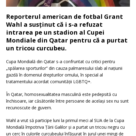
Reporterul american de fotbal Grant
Wahl a susținut că i s-a refuzat
intrarea pe un stadion al Cupei
Mondiale din Qatar pentru că a purtat
un tricou curcubeu.
Cupa Mondială din Qatar s-a confruntat cu critici pentru
„spălarea sporturilor” din cauza palmaresului slab al națiunii
gazdă în domeniul drepturilor omului, în special al
tratamentului acordat comunității LGBTQ+.
În Qatar, homosexualitatea masculină este pedepsită cu
închisoare, iar căsătoriile între persoane de același sex nu sunt
recunoscute de guvern.
Wahl a vrut să participe luni la primul meci al SUA de la Cupa
Mondială împotriva Țării Galilor și a purtat un tricou negru cu
un cerc în culorile curcubeului înfășurat în jurul unei mingi de