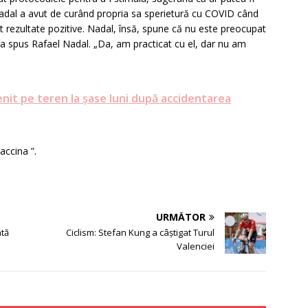
. Nadal a avut de curând propria sa sperietură cu COVID când
 rezultate pozitive. Nadal, însă, spune că nu este preocupat
 a spus Rafael Nadal. „Da, am practicat cu el, dar nu am
nit pe teren la şase luni după accidentarea
accina ”.
URMĂTOR
ată
Ciclism: Stefan Kung a câştigat Turul
Valenciei