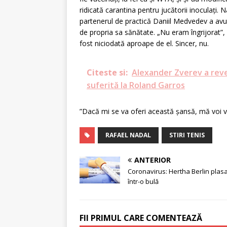
ridicată carantina pentru jucătorii inoculați
partenerul de practică Daniil Medvedev a avut
de propria sa sănătate. „Nu eram îngrijorat”,
fost niciodată aproape de el. Sincer, nu.
Citeste si:
Alexander Zverev a reve
suferită la Roland Garros
”Dacă mi se va oferi această șansă, mă voi v
RAFAEL NADAL
STIRI TENIS
ANTERIOR
Coronavirus: Hertha Berlin plas
într-o bulă
FII PRIMUL CARE COMENTEAZĂ