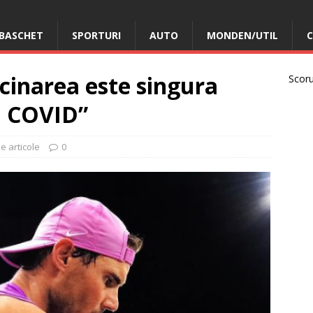
BASCHET
SPORTURI
AUTO
MONDEN/UTIL
C
cinarea este singura
Scorur
l COVID”
e articole
0