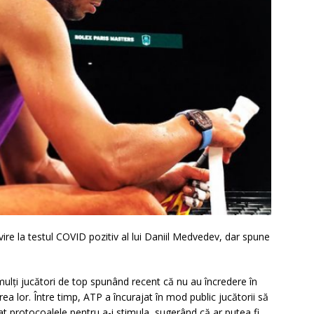
ivire la testul COVID pozitiv al lui Daniil Medvedev, dar spune
 mulți jucători de top spunând recent că nu au încredere în
mirea lor. Între timp, ATP a încurajat în mod public jucătorii să
icat protocoalele pentru a-i stimula, sugerând că ar putea fi