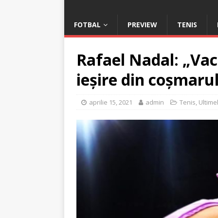
FOTBAL
PREVIEW
TENIS
Rafael Nadal: „Vac
ieșire din coșmaru
aprilie 15, 2021
admin
Tenis
,
Ultimel