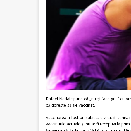
Rafael Nadal spune că „nu-și face griji” cu pr
că dorește să fie vaccinat.
Vaccinarea a fost un subiect divizat în tenis,
vaccinurile actuale și nu ar fi receptivi la pri
fie vaccinați, la fel ca și WTA, și și-au modif