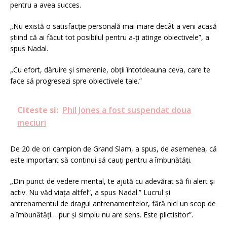
pentru a avea succes.
„Nu există o satisfacție personală mai mare decât a veni acasă
știind că ai făcut tot posibilul pentru a-ți atinge obiectivele”, a
spus Nadal.
„Cu efort, dăruire și smerenie, obții întotdeauna ceva, care te
face să progresezi spre obiectivele tale.”
Citeste si:
Phil Jones a fost suspendat doua
meciuri
De 20 de ori campion de Grand Slam, a spus, de asemenea, că
este important să continui să cauți pentru a îmbunătăți.
„Din punct de vedere mental, te ajută cu adevărat să fii alert și
activ. Nu văd viața altfel”, a spus Nadal.” Lucrul și
antrenamentul de dragul antrenamentelor, fără nici un scop de
a îmbunătăți… pur și simplu nu are sens. Este plictisitor”.