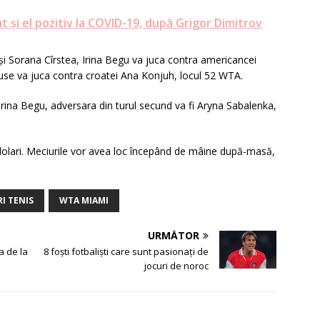
t şi el pozitiv la COVID-19, după Grigor Dimitrov
a și Sorana Cîrstea, Irina Begu va juca contra americancei
Ruse va juca contra croatei Ana Konjuh, locul 52 WTA.
 Irina Begu, adversara din turul secund va fi Aryna Sabalenka,
dolari. Meciurile vor avea loc începând de mâine după-masă,
RI TENIS
WTA MIAMI
URMĂTOR
ia de la
8 foști fotbaliști care sunt pasionați de
jocuri de noroc