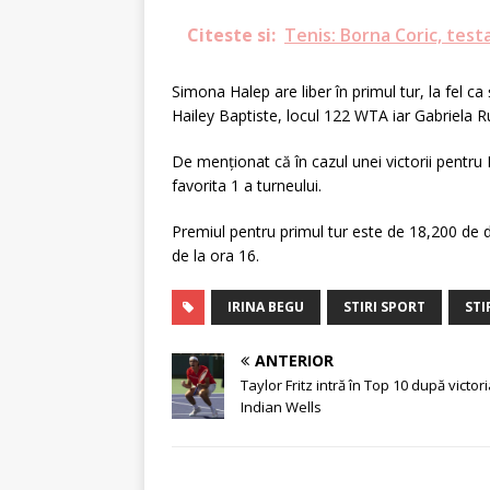
Citeste si:
Tenis: Borna Coric, testa
Simona Halep are liber în primul tur, la fel c
Hailey Baptiste, locul 122 WTA iar Gabriela 
De menționat că în cazul unei victorii pentru
favorita 1 a turneului.
Premiul pentru primul tur este de 18,200 de 
de la ora 16.
IRINA BEGU
STIRI SPORT
STI
ANTERIOR
Taylor Fritz intră în Top 10 după victor
Indian Wells