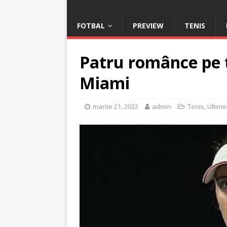
FOTBAL
PREVIEW
TENIS
Patru românce pe t
Miami
martie 21, 2022
admin
Tenis
,
Ultime