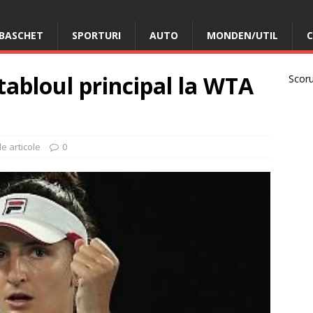
BASCHET
SPORTURI
AUTO
MONDEN/UTIL
C
abloul principal la WTA
Scorur
le articole
0