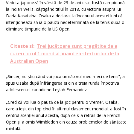
Vedeta japoneză în vârstă de 23 de ani este fostă campioană
la Indian Wells, câștigând titlul în 2018, cu victoria asupra lui
Daria Kasatkina.
Osaka a declarat la începutul acestei luni că
intenționează să ia o pauză nedeterminată de la tenis după o
eliminare timpurie de la US Open.
Citeste si:
Trei jucătoare sunt pregătite de a
cuceri locul 1 mondial, înaintea sferturilor de la
Australian Open
„Sincer, nu știu când voi juca următorul meu meci de tenis”, a
spus Osaka după înfrângerea ei din a treia rundă împotriva
adolescentei canadiene Leylah Fernandez.
„Cred că voi lua o pauză de la joc pentru o vreme”.
Osaka,
care a ieșit din top cinci în ultimul clasament mondial, a fost în
centrul atenției anul acesta, după ce s-a retras de la French
Open și a omis Wimbledon din cauza problemelor de sănătate
mintală.