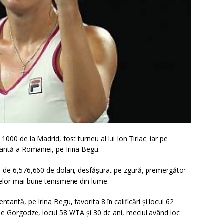
000 de la Madrid, fost turneu al lui Ion Țiriac, iar pe
tantă a României, pe Irina Begu.
re de 6,576,660 de dolari, desfășurat pe zgură, premergător
 celor mai bune tenismene din lume.
ntantă, pe Irina Begu, favorita 8 în calificări și locul 62
ne Gorgodze, locul 58 WTA și 30 de ani, meciul având loc