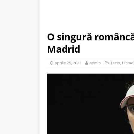
O singură româncă 
Madrid
aprilie 25, 2022
admin
Tenis
,
Ultimel