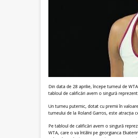
Din data de 28 aprilie, începe turneul de WTA 1
tabloul de calificări avem o singură reprezen
Un turneu puternic, dotat cu premii în valoa
turneului de la Roland Garros, este atracția
Pe tabloul de calificări avem o singură repreze
WTA, care o va întâlni pe georgianca Ekateri