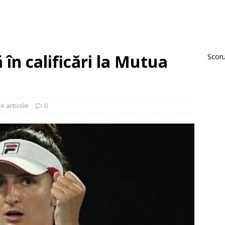
în calificări la Mutua
Scorur
e articole
0