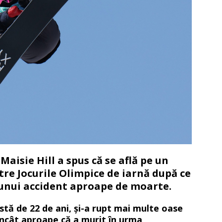
aisie Hill a spus că se află pe un
tre Jocurile Olimpice de iarnă după ce
a unui accident aproape de moarte.
stă de 22 de ani, și-a rupt mai multe oase
încât aproape că a murit în urma