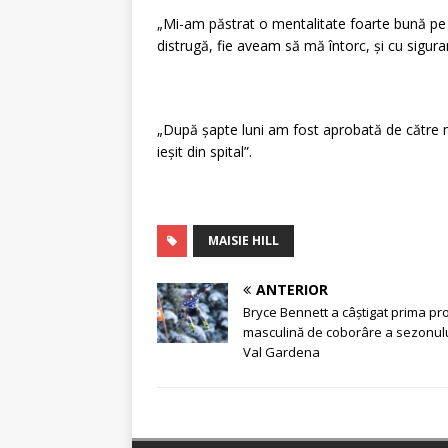
„Mi-am păstrat o mentalitate foarte bună pe 
distrugă, fie aveam să mă întorc, și cu sigura
„După șapte luni am fost aprobată de către
ieșit din spital”.
MAISIE HILL
ANTERIOR
Bryce Bennett a câştigat prima pr
masculină de coborâre a sezonulu
Val Gardena