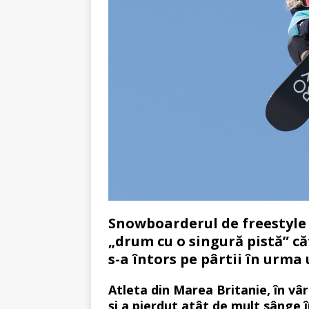
Snowboarderul de freestyle M
„drum cu o singură pistă” că
s-a întors pe pârtii în urm
Atleta din Marea Britanie, în vâr
și a pierdut atât de mult sânge 