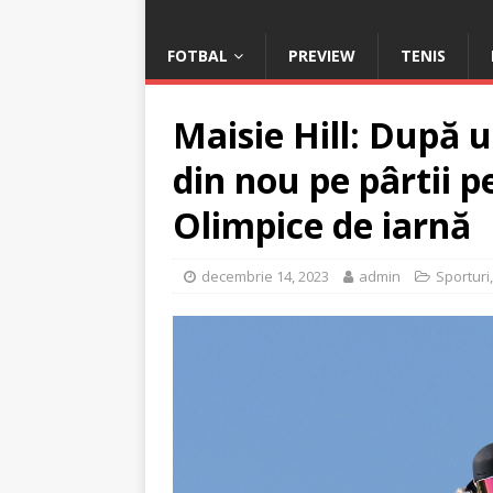
FOTBAL
PREVIEW
TENIS
Maisie Hill: După 
din nou pe pârtii p
Olimpice de iarnă
decembrie 14, 2023
admin
Sporturi