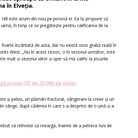
a în Elveția.
Hill este acum din nou pe piciorul ei. Ea își propune să
iarnă, în timp ce se pregătește pentru calificarea de la
foarte încântată de asta, dar nu există nicio grabă reală în
ints West. „Nu în acest sezon, ci în sezonul următor, este
e mult și sezonul viitor și sper să mă calific la Jocurile
gă primul ITF de 25.000 de dolari
te și pelvis, un plămân fracturat, sângerare la creier și un
din sânge, după căderea în care s-a desprins de o șină și a
ebuit să reînvețe să meargă, înainte de a petrece luni de