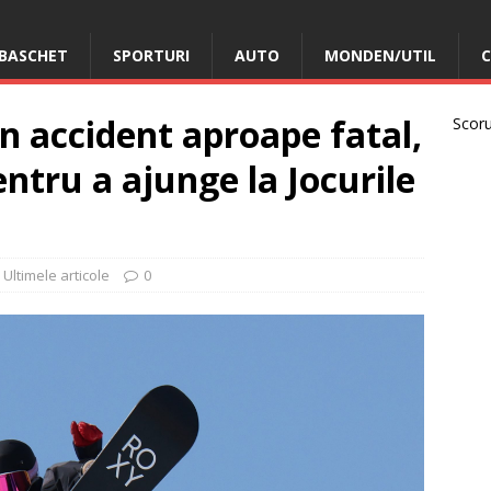
BASCHET
SPORTURI
AUTO
MONDEN/UTIL
C
un accident aproape fatal,
Scorur
entru a ajunge la Jocurile
,
Ultimele articole
0