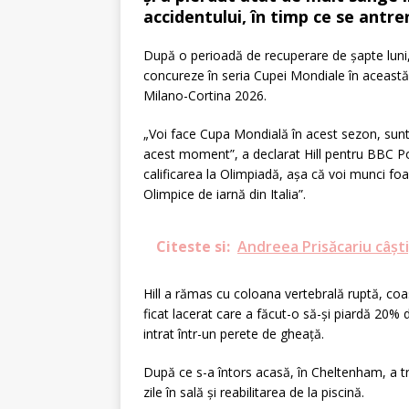
accidentului, în timp ce se antren
După o perioadă de recuperare de șapte luni, 
concureze în seria Cupei Mondiale în această 
Milano-Cortina 2026.
„Voi face Cupa Mondială în acest sezon, sunt 
acest moment”, a declarat Hill pentru BBC Po
calificarea la Olimpiadă, așa că voi munci foart
Olimpice de iarnă din Italia”.
Citeste si:
Andreea Prisăcariu câști
Hill a rămas cu coloana vertebrală ruptă, coas
ficat lacerat care a făcut-o să-și piardă 20% 
intrat într-un perete de gheaţă.
După ce s-a întors acasă, în Cheltenham, a tr
zile în sală și reabilitarea de la piscină.