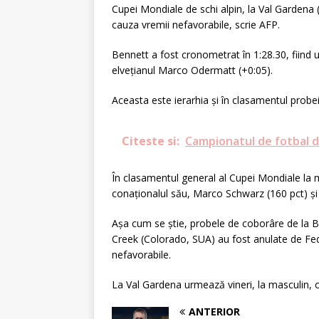
Cupei Mondiale de schi alpin, la Val Gardena (
cauza vremii nefavorabile, scrie AFP.
Bennett a fost cronometrat în 1:28.30, fiind
elveţianul Marco Odermatt (+0:05).
Aceasta este ierarhia şi în clasamentul prob
Citeste si:
Campionatul de fotbal d
În clasamentul general al Cupei Mondiale la 
conaţionalul său, Marco Schwarz (160 pct) şi 
Aşa cum se ştie, probele de coborâre de la Bre
Creek (Colorado, SUA) au fost anulate de Fede
nefavorabile.
La Val Gardena urmează vineri, la masculin,
ANTERIOR