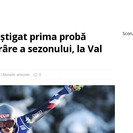
ştigat prima probă
Scorur
âre a sezonului, la Val
,
Ultimele articole
0