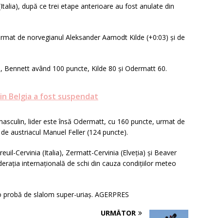
Italia), după ce trei etape anterioare au fost anulate din
 urmat de norvegianul Aleksander Aamodt Kilde (+0:03) şi de
ei, Bennett având 100 puncte, Kilde 80 şi Odermatt 60.
in Belgia a fost suspendat
masculin, lider este însă Odermatt, cu 160 puncte, urmat de
de austriacul Manuel Feller (124 puncte).
uil-Cervinia (Italia), Zermatt-Cervinia (Elveţia) şi Beaver
raţia internaţională de schi din cauza condiţiilor meteo
 o probă de slalom super-uriaş. AGERPRES
URMĂTOR