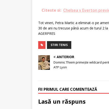
Citeste si:
Chelsea v Everton prev
Tot vineri, Petra Martic a eliminat-o pe amer
30 de ani nu trecuse până acum de turul 2 l
AGERPRES
STIRI TENIS
ANTERIOR
Dominic Thiem primește wildcard pen
ATP Lyon
FII PRIMUL CARE COMENTEAZĂ
Lasă un răspuns