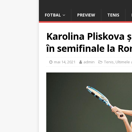
FOTBAL
PREVIEW
TENIS
Karolina Pliskova 
în semifinale la R
mai 14, 2021
admin
Tenis
,
Ultimele 