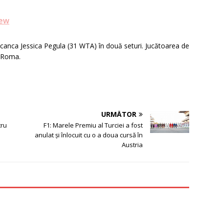
iew
icanca Jessica Pegula (31 WTA) în două seturi. Jucătoarea de
a Roma.
URMĂTOR
tru
F1: Marele Premiu al Turciei a fost
anulat şi înlocuit cu o a doua cursă în
Austria