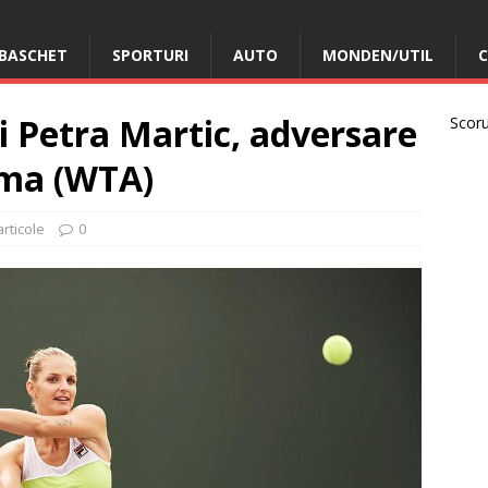
BASCHET
SPORTURI
AUTO
MONDEN/UTIL
C
şi Petra Martic, adversare
Scorur
oma (WTA)
articole
0