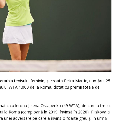
ierarhia tenisului feminin, şi croata Petra Martic, numărul 25
neului WTA 1.000 de la Roma, dotat cu premii totale de
matic cu letona Jelena Ostapenko (49 WTA), de care a trecut
diţii la Roma (campioană în 2019, învinsă în 2020), Pliskova a
tra unei adversare pe care a învins-o foarte greu şi în urmă