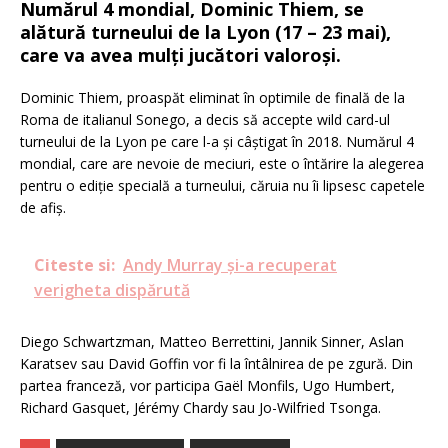
Numărul 4 mondial, Dominic Thiem, se
alătură turneului de la Lyon (17 – 23 mai),
care va avea mulți jucători valoroși.
Dominic Thiem, proaspăt eliminat în optimile de finală de la
Roma de italianul Sonego, a decis să accepte wild card-ul
turneului de la Lyon pe care l-a și câștigat în 2018. Numărul 4
mondial, care are nevoie de meciuri, este o întărire la alegerea
pentru o ediție specială a turneului, căruia nu îi lipsesc capetele
de afiș.
Citeste si:
Andy Murray și-a recuperat
verigheta dispărută
Diego Schwartzman, Matteo Berrettini, Jannik Sinner, Aslan
Karatsev sau David Goffin vor fi la întâlnirea de pe zgură.
Din
partea franceză, vor participa Gaël Monfils, Ugo Humbert,
Richard Gasquet, Jérémy Chardy sau Jo-Wilfried Tsonga.