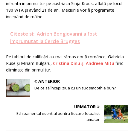
înfrunta în primul tur pe austriaca Sinja Kraus, aflată pe locul
180 WTA și având 21 de ani. Meciurile vor fi programate
începând de mâine.
Citeste si:
Adrien Bongiovanni a fost
împrumutat la Cercle Brugges
Pe tabloul de calificări au mai rămas două românce, Gabriela
Ruse și Miriam Bulgaru,
Cristina Dinu și Andreea Mitu
fiind
eliminate din primul tur.
ANTERIOR
De ce să începi ziua cu un suc smoothie bun?
URMĂTOR
Echipamentul esențial pentru fiecare fotbalist
amator