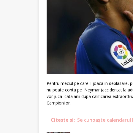
Pentru meciul pe care il joaca in deplasare,
nu poate conta pe Neymar (accidentat la aduct
vor juca catalanii dupa calificarea extraordina
Campionilor.
Citeste si:
Se cunoaște calendarul