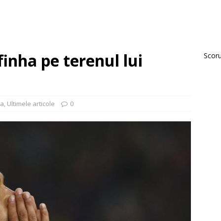
inha pe terenul lui
Scorur
ia
,
Ultimele articole
0