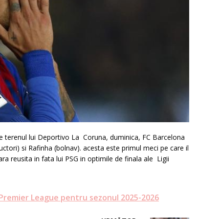
 pe terenul lui Deportivo La Coruna, duminica, FC Barcelona
ori) si Rafinha (bolnav). acesta este primul meci pe care il
ra reusita in fata lui PSG in optimile de finala ale Ligii
 Premier League pentru sezonul 2025-2026