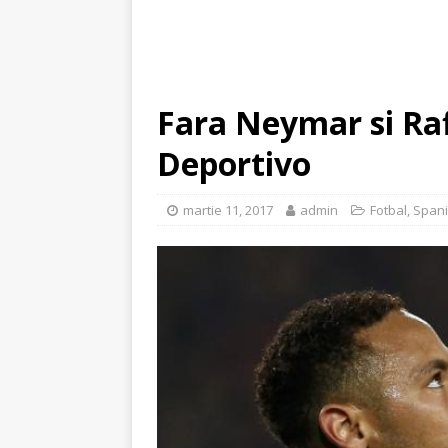
Fara Neymar si Raf
Deportivo
martie 11, 2017
admin
Fotbal
,
Span