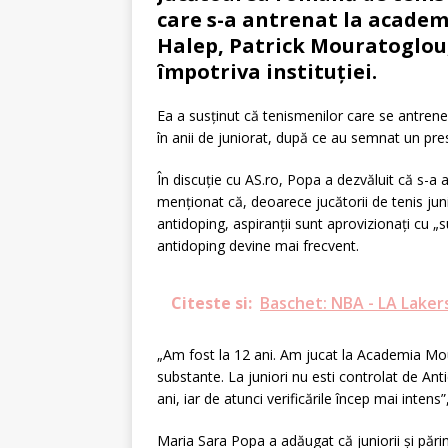
care s-a antrenat la academ
Halep, Patrick Mouratoglou,
împotriva instituției.
Ea a susținut că tenismenilor care se antren
în anii de juniorat, după ce au semnat un pr
În discuție cu AS.ro, Popa a dezvăluit că s-a
menționat că, deoarece jucătorii de tenis jun
antidoping, aspiranții sunt aprovizionați cu 
antidoping devine mai frecvent.
Citeste si:
Baschet: NBA - LA Lakers
„Am fost la 12 ani. Am jucat la Academia Moura
substante. La juniori nu esti controlat de Ant
ani, iar de atunci verificările încep mai intens
Maria Sara Popa a adăugat că juniorii și pări