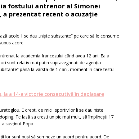
ia fostului antrenor al Simonei
 a prezentat recent o acuzație
ează acolo li se dau „niște substanțe” pe care să le consume
esupus acord.
 antrenat la academia francezului când avea 12 ani. Ea a
iori sunt relativ mai puțin supravegheați de agenția
„substanțe” până la vârsta de 17 ani, moment în care testul
, la a 14-a victorie consecutivă în deplasare
toglou. E drept, de mici, sportivilor li se dau niste
idoping. Te lasă sa cresti un pic mai mult, să împlinești 17
”, a susținut Popa.
nții lor sunt puși să semneze un acord pentru acord. De