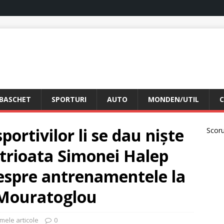
BASCHET
SPORTURI
AUTO
MONDEN/UTIL
C
portivilor li se dau niște
Scorur
trioata Simonei Halep
despre antrenamentele la
 Mouratoglou
imele articole
0