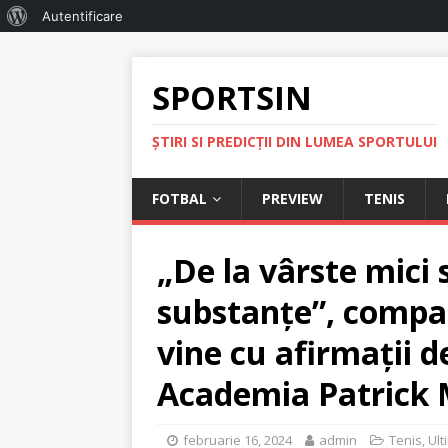
Autentificare
SPORTSIN
ŞTIRI SI PREDICŢII DIN LUMEA SPORTULUI
FOTBAL
PREVIEW
TENIS
„De la vârste mici s
substanțe”, compa
vine cu afirmații 
Academia Patrick
februarie 16, 2024
admin
Tenis
,
Ult