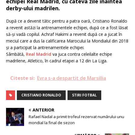
echipei Real Madrid, cu câteva zile înaintea
derby-ului madrilen.
După ce a devenit tătic pentru a patra oară, Cristiano Ronaldo
a revenit astăzi la antrenamentele echipei, după ce a fost lăsat
să-și vadă copilul. Achraf Hakimi a revenit după ce a jucat în
meciul care a dus la calificarea Marocului la Mondialul din 2018
și a participat la antrenamentele echipei.
Sâmbătă,
Real Madrid
va juca contra celeilalte echipe
madrilene, Atletico, în cadrul etapei a 12 din La Liga.
Citeste si:
Evra s-a despartit de Marsillia
CRISTIANO RONALDO
STIRI FOTBAL
ANTERIOR
Rafael Nadal a primit trofeul rezervat numărului unu
mondial la final de sezon