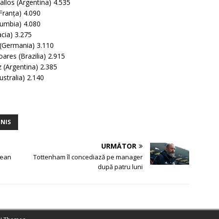
allos (Argentina) 4.535
Franţa) 4.090
lumbia) 4.080
acia) 3.275
 (Germania) 3.110
ares (Brazilia) 2.915
z (Argentina) 2.385
ustralia) 2.140
ENIS
URMĂTOR
 Jean
Tottenham îl concediază pe manager
după patru luni