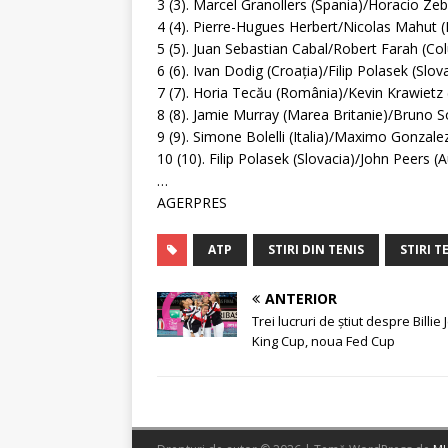
3 (3). Marcel Granollers (Spania)/Horacio Zeb
4 (4). Pierre-Hugues Herbert/Nicolas Mahut (
5 (5). Juan Sebastian Cabal/Robert Farah (Co
6 (6). Ivan Dodig (Croaţia)/Filip Polasek (Slov
7 (7). Horia Tecău (România)/Kevin Krawietz
8 (8). Jamie Murray (Marea Britanie)/Bruno So
9 (9). Simone Bolelli (Italia)/Maximo Gonzale
10 (10). Filip Polasek (Slovacia)/John Peers (A
…
AGERPRES
ATP
STIRI DIN TENIS
STIRI T
ANTERIOR
Trei lucruri de știut despre Billie
King Cup, noua Fed Cup