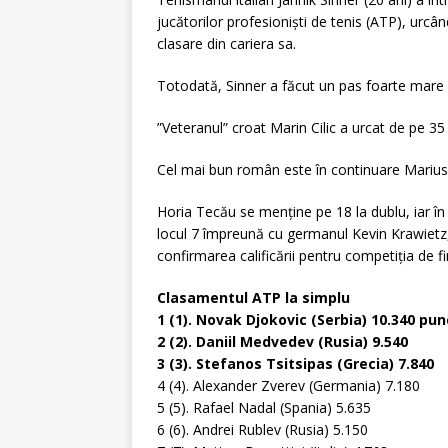
jucătorilor profesionişti de tenis (ATP), urc
clasare din cariera sa.
Totodată, Sinner a făcut un pas foarte mare s
”Veteranul” croat Marin Cilic a urcat de pe 35 
Cel mai bun român este în continuare Marius 
Horia Tecău se menţine pe 18 la dublu, iar 
locul 7 împreună cu germanul Kevin Krawietz,
confirmarea calificării pentru competiţia de f
Clasamentul ATP la simplu
1 (1). Novak Djokovic (Serbia) 10.340 pu
2 (2). Daniil Medvedev (Rusia) 9.540
3 (3). Stefanos Tsitsipas (Grecia) 7.840
4 (4). Alexander Zverev (Germania) 7.180
5 (5). Rafael Nadal (Spania) 5.635
6 (6). Andrei Rublev (Rusia) 5.150