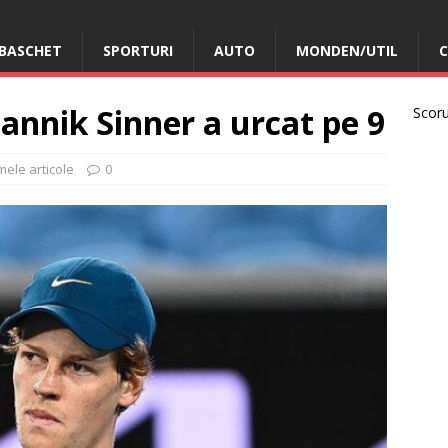
BASCHET
SPORTURI
AUTO
MONDEN/UTIL
C
annik Sinner a urcat pe 9
Scorur
mele articole
0