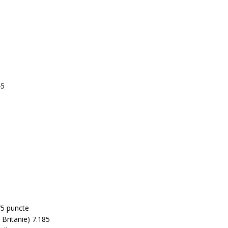
45
75 puncte
 Britanie) 7.185