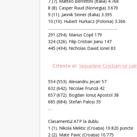
7 (7). Matteo Berrettini (Italia) 4.768
8 (8). Casper Ruud (Norvegia) 3.670
9 (11). Jannik Sinner (Italia) 3.395
10 (10). Hubert Hurkacz (Polonia) 3.366
……………………………………………………..
291 (294). Marius Copil 179
324 (326). Filip Cristian Jianu 147
445 (434). Nicholas David Ionel 83
Citeste si:
Jaqueline Cristian se cal
554 (553). Alexandru Jecan 57
632 (642). Nicolae Frunză 42
657 (672). Bogdan Ionuţ Apostol 38
685 (684). Stefan Paloşi 35
…
Clasamentul ATP la dublu
1 (1). Nikola Mektic (Croaţia) 10.820 puncte
2 (2). Mate Pavic (Croaţia) 10.775