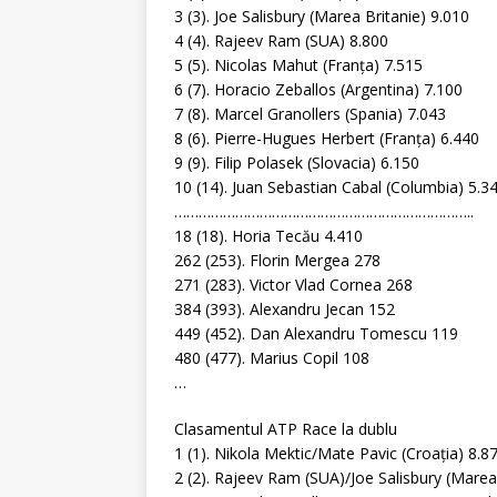
3 (3). Joe Salisbury (Marea Britanie) 9.010
4 (4). Rajeev Ram (SUA) 8.800
5 (5). Nicolas Mahut (Franţa) 7.515
6 (7). Horacio Zeballos (Argentina) 7.100
7 (8). Marcel Granollers (Spania) 7.043
8 (6). Pierre-Hugues Herbert (Franţa) 6.440
9 (9). Filip Polasek (Slovacia) 6.150
10 (14). Juan Sebastian Cabal (Columbia) 5.3
………………………………………………………………..
18 (18). Horia Tecău 4.410
262 (253). Florin Mergea 278
271 (283). Victor Vlad Cornea 268
384 (393). Alexandru Jecan 152
449 (452). Dan Alexandru Tomescu 119
480 (477). Marius Copil 108
…
Clasamentul ATP Race la dublu
1 (1). Nikola Mektic/Mate Pavic (Croaţia) 8.8
2 (2). Rajeev Ram (SUA)/Joe Salisbury (Marea