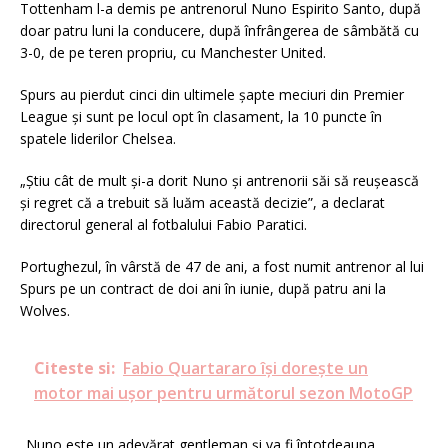
Tottenham l-a demis pe antrenorul Nuno Espirito Santo, după
doar patru luni la conducere, după înfrângerea de sâmbătă cu
3-0, de pe teren propriu, cu Manchester United.
Spurs au pierdut cinci din ultimele șapte meciuri din Premier
League și
sunt pe locul opt în clasament, la 10 puncte în
spatele liderilor Chelsea.
„Știu cât de mult și-a dorit Nuno și antrenorii săi să reușească
și regret că a trebuit să luăm această decizie”, a declarat
directorul general al fotbalului Fabio Paratici.
Portughezul, în vârstă de 47 de ani, a fost numit antrenor al lui
Spurs pe un contract de doi ani în iunie, după patru ani la
Wolves.
Citeste si:
Fabio Quartararo își dorește un
motor mai ușor pentru următorul sezon MotoGP
„Nuno este un adevărat gentleman și va fi întotdeauna