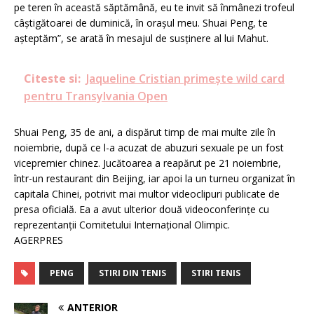
pe teren în această săptămână, eu te invit să înmânezi trofeul
câştigătoarei de duminică, în oraşul meu. Shuai Peng, te
aşteptăm”, se arată în mesajul de susţinere al lui Mahut.
Citeste si:
Jaqueline Cristian primește wild card
pentru Transylvania Open
Shuai Peng, 35 de ani, a dispărut timp de mai multe zile în
noiembrie, după ce l-a acuzat de abuzuri sexuale pe un fost
vicepremier chinez. Jucătoarea a reapărut pe 21 noiembrie,
într-un restaurant din Beijing, iar apoi la un turneu organizat în
capitala Chinei, potrivit mai multor videoclipuri publicate de
presa oficială. Ea a avut ulterior două videoconferinţe cu
reprezentanţii Comitetului Internaţional Olimpic.
AGERPRES
PENG
STIRI DIN TENIS
STIRI TENIS
ANTERIOR