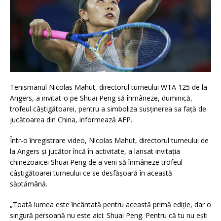
Tenismanul Nicolas Mahut, directorul turneului WTA 125 de la
Angers, a invitat-o pe Shuai Peng să înmâneze, duminică,
trofeul câştigătoarei, pentru a simboliza susţinerea sa faţă de
jucătoarea din China, informează AFP.
Într-o înregistrare video, Nicolas Mahut, directorul turneului de
la Angers şi jucător încă în activitate, a lansat invitaţia
chinezoaicei Shuai Peng de a veni să înmâneze trofeul
câştigătoarei turneului ce se desfăşoară în această
săptămână.
„Toată lumea este încântată pentru această primă ediţie, dar o
singură persoană nu este aici: Shuai Peng. Pentru că tu nu eşti