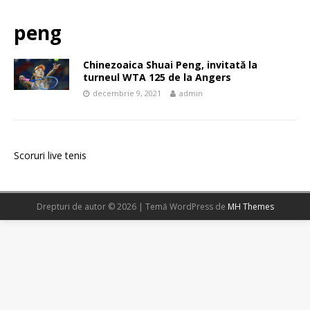
peng
Chinezoaica Shuai Peng, invitată la
turneul WTA 125 de la Angers
decembrie 9, 2021
admin
Scoruri live tenis
Drepturi de autor © 2026 | Temă WordPress de
MH Themes