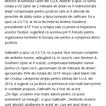
director al turneului Open din S.U.A.
Allaster a spus că suma
totală a US Open de 2 milioane de dolari va fi redirectionată
drept compensație pentru jucătorii care ar fi afectați de
perechile de dublu redus și lipsa turneului de calificare.
Ea a
spus că U.S.T.A.
ar da la discreție lui Andrea Gaudenzi,
președintele ATP Tour și echipei sale cu privire la împărțirea
acestor fonduri, sugerând că acestea pot fi folosite pentru
organizarea turneelor în Europa sau pentru a compensa direct
jucătorii.
Galbraith a spus că U.S.T.A.
nu a putut face versiuni complete
ale ambelor turnee, adăugând că, în cazul în care Western &
Southern Open ar fi scăzut, compensația bărbaților numai
pentru US Open va fi „aproximativ 26 de milioane de dolari”,
aproximativ 95% din totalul din 2019.
Atunci când Marin Cilic
din Croația, campionul simplu pentru bărbați din S.U.A. din
2014, a sugerat ca jucătorii să primească mai mulți bani premii
în condițiile propuse, Galbraith nu a fost de acord.
„De fapt, scoatem mai multe datorii pentru ca acest
eveniment să meargă”, a spus Galbraith.
„Veniturile noastre
sunt absolut spulberate în acest an.
Luni am avut doar o