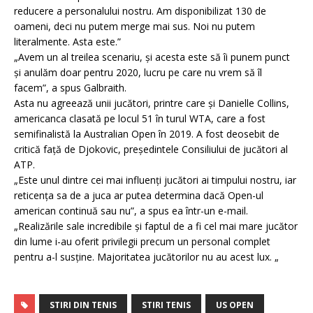
reducere a personalului nostru.
Am disponibilizat 130 de
oameni, deci nu putem merge mai sus.
Noi nu putem
literalmente.
Asta este.”
„Avem un al treilea scenariu, și acesta este să îi punem punct
și anulăm doar pentru 2020, lucru pe care nu vrem să îl
facem”, a spus Galbraith.
Asta nu agreează unii jucători, printre care și Danielle Collins,
americanca clasată pe locul 51 în turul WTA, care a fost
semifinalistă la Australian Open în 2019. A fost deosebit de
critică față de Djokovic, președintele Consiliului de jucători al
ATP.
„Este unul dintre cei mai influenți jucători ai timpului nostru, iar
reticența sa de a juca ar putea determina dacă Open-ul
american continuă sau nu”, a spus ea într-un e-mail.
„Realizările sale incredibile și faptul de a fi cel mai mare jucător
din lume i-au oferit privilegii precum un personal complet
pentru a-l susține.
Majoritatea jucătorilor nu au acest lux. „
STIRI DIN TENIS
STIRI TENIS
US OPEN