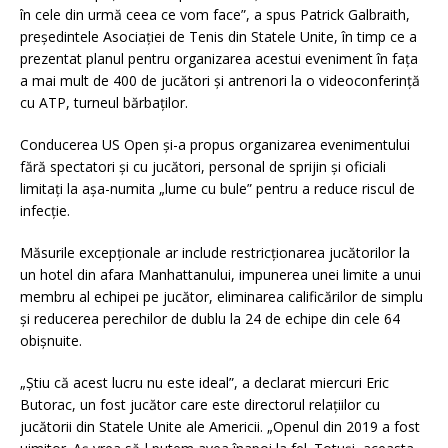
în cele din urmă ceea ce vom face”, a spus Patrick Galbraith,
președintele Asociației de Tenis din Statele Unite, în timp ce a
prezentat planul pentru organizarea acestui eveniment în fața
a mai mult de 400 de jucători
și antrenori la o videoconferință
cu ATP, turneul bărbaților.
Conducerea US Open și-a propus organizarea evenimentului
fără spectatori și cu jucători, personal de sprijin și oficiali
limitați la așa-numita „lume cu bule” pentru a reduce riscul de
infecție.
Măsurile excepționale ar include restricționarea jucătorilor la
un hotel din afara Manhattanului, impunerea unei limite a unui
membru al echipei pe jucător, eliminarea calificărilor de simplu
și reducerea perechilor de dublu la 24 de echipe din cele 64
obișnuite.
„Știu că acest lucru nu este ideal”, a declarat miercuri Eric
Butorac, un fost jucător care este directorul relațiilor cu
jucătorii din Statele Unite ale Americii.
„Openul din 2019 a fost