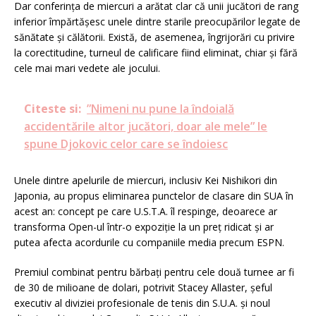
Dar conferința de miercuri a arătat clar că unii jucători de rang
inferior împărtășesc unele dintre starile preocupărilor legate de
sănătate și călătorii.
Există, de asemenea, îngrijorări cu privire
la corectitudine, turneul de calificare fiind eliminat, chiar și fără
cele mai mari vedete ale jocului.
Citeste si:
”Nimeni nu pune la îndoială
accidentările altor jucători, doar ale mele” le
spune Djokovic celor care se îndoiesc
Unele dintre apelurile de miercuri, inclusiv Kei Nishikori din
Japonia, au propus eliminarea punctelor de clasare din SUA în
acest an: concept pe care U.S.T.A. îl
respinge, deoarece ar
transforma Open-ul într-o expoziție la un preț ridicat și ar
putea afecta acordurile cu companiile media precum ESPN.
Premiul combinat pentru bărbați pentru cele două turnee ar fi
de 30 de milioane de dolari, potrivit Stacey Allaster, șeful
executiv al diviziei profesionale de tenis din S.U.A. și noul