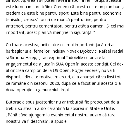
uimitor.
Aș vrea să-l putem avea înapoi la fel.
Totuși, aceasta
este lumea în care trăim. Credem că acesta este un plan bun și
credem că este bine pentru sport.
Este bine pentru economia
tenisului, creează locuri de muncă pentru tine, pentru
antrenori, pentru comentatori, pentru atâția oameni.
Și cel mai
important, acest plan vă menține în siguranță. ”
Cu toate acestea, unii dintre cei mai importanți jucători ai
bărbaților și ai femeilor, inclusiv Novak Djokovic, Rafael Nadal
și Simona Halep, și-au exprimat îndoielile cu privire la
angajamentul de a juca în SUA Open în aceste condiții.
Cel de-
al cincilea campion de la US Open, Roger Federer, nu va fi
disponibil din alte motive: miercuri, el a anunțat că va lipsi tot
ce rămâne din sezonul 2020, după ce a făcut anul acesta o a
doua operație la genunchiul drept.
Butorac
a spus
jucătorilor
nu
ar trebui să fie
preocupat de
a
trebui să stea în
auto-
carantină
la sosirea
în Statele
Unite
.
„Până când ajungem la evenimentul nostru, auzim că țara
noastră va fi deschisă”, a spus el.