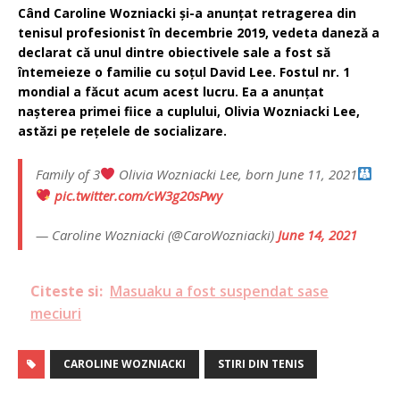
Când Caroline Wozniacki și-a anunțat retragerea din
tenisul profesionist în decembrie 2019, vedeta daneză a
declarat că unul dintre obiectivele sale a fost să
întemeieze o familie cu soțul David Lee. Fostul nr. 1
mondial a făcut acum acest lucru. Ea a anunțat
nașterea primei fiice a cuplului, Olivia Wozniacki Lee,
astăzi pe rețelele de socializare.
Family of 3
Olivia Wozniacki Lee, born June 11, 2021
pic.twitter.com/cW3g20sPwy
— Caroline Wozniacki (@CaroWozniacki)
June 14, 2021
Citeste si:
Masuaku a fost suspendat sase
meciuri
CAROLINE WOZNIACKI
STIRI DIN TENIS