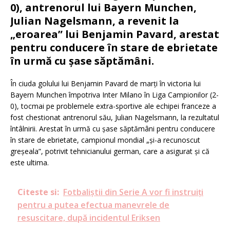
0), antrenorul lui Bayern Munchen,
Julian Nagelsmann, a revenit la
„eroarea” lui Benjamin Pavard, arestat
pentru conducere în stare de ebrietate
în urmă cu șase săptămâni.
În ciuda golului lui Benjamin Pavard de marți în victoria lui
Bayern Munchen împotriva Inter Milano în Liga Campionilor (2-
0), tocmai pe problemele extra-sportive ale echipei franceze a
fost chestionat antrenorul său, Julian Nagelsmann, la rezultatul
întâlnirii. Arestat în urmă cu șase săptămâni pentru conducere
în stare de ebrietate, campionul mondial „și-a recunoscut
greșeala”, potrivit tehnicianului german, care a asigurat și că
este ultima.
Citeste si:
Fotbaliștii din Serie A vor fi instruiți
pentru a putea efectua manevrele de
resuscitare, după incidentul Eriksen