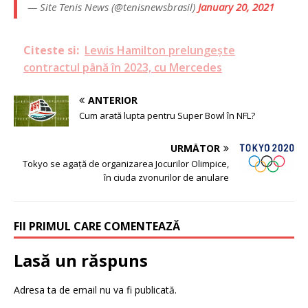
— Site Tenis News (@tenisnewsbrasil)
January 20, 2021
Citeste si:
Lewis Hamilton prelungește
contractul până în 2023, cu Mercedes
ANTERIOR
Cum arată lupta pentru Super Bowl în NFL?
URMĂTOR
Tokyo se agață de organizarea Jocurilor Olimpice,
în ciuda zvonurilor de anulare
FII PRIMUL CARE COMENTEAZĂ
Lasă un răspuns
Adresa ta de email nu va fi publicată.