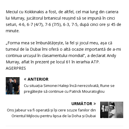
Meciul cu Kokkinakis a fost, de altfel, cel mai lung din cariera
lui Murray, jucătorul britanicul reuşind să se impună în cinci
seturi, 4-6, 6-7 (4/7), 7-6 (7/5), 6-3, 7-5, după cinci ore şi 45 de
minute.
„Forma mea se îmbunătăţeşte, la fel şi jocul meu, aşa că
turneul de la Dubai îmi oferă o altă ocazie importantă de a-mi
continua urcuşul în clasamentului mondial”, a declarat Andy
Murray, aflat în prezent pe locul 61 în ierarhia ATP.
AGERPRES
ANTERIOR
Cu situația Simonei Halep încă nerezolvată, Rune se
pregătește să continue cu Patrick Mouratoglou
URMĂTOR
Ons Jabeur va fi operată și își cere scuze fanilor din
Orientul Mijlociu pentru lipsa de la Doha și Dubai