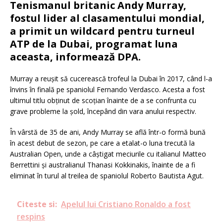
Tenismanul britanic Andy Murray,
fostul lider al clasamentului mondial,
a primit un wildcard pentru turneul
ATP de la Dubai, programat luna
aceasta, informează DPA.
Murray a reuşit să cucerească trofeul la Dubai în 2017, când l-a
învins în finală pe spaniolul Fernando Verdasco. Acesta a fost
ultimul titlu obţinut de scoţian înainte de a se confrunta cu
grave probleme la şold, începând din vara anului respectiv.
În vârstă de 35 de ani, Andy Murray se află într-o formă bună
în acest debut de sezon, pe care a etalat-o luna trecută la
Australian Open, unde a câştigat meciurile cu italianul Matteo
Berrettini şi australianul Thanasi Kokkinakis, înainte de a fi
eliminat în turul al treilea de spaniolul Roberto Bautista Agut.
Citeste si:
Apelul lui Cristiano Ronaldo a fost
respins