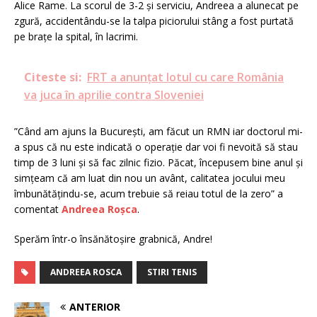
Alice Rame. La scorul de 3-2 și serviciu, Andreea a alunecat pe
zgură, accidentându-se la talpa piciorului stâng a fost purtată
pe brațe la spital, în lacrimi.
Citeste si:
FRT a anunțat lotul cu care România
va juca în aprilie contra Sloveniei
”Când am ajuns la București, am făcut un RMN iar doctorul mi-
a spus că nu este indicată o operație dar voi fi nevoită să stau
timp de 3 luni și să fac zilnic fizio. Păcat, începusem bine anul și
simțeam că am luat din nou un avânt, calitatea jocului meu
îmbunătățindu-se, acum trebuie să reiau totul de la zero” a
comentat
Andreea Roșca
.
Sperăm într-o însănătoșire grabnică, Andre!
ANDREEA ROSCA
STIRI TENIS
ANTERIOR