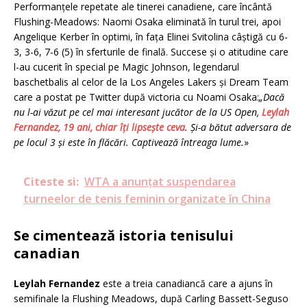
Performanțele repetate ale tinerei canadiene, care încântă
Flushing-Meadows: Naomi Osaka eliminată în turul trei, apoi
Angelique Kerber în optimi, în fața Elinei Svitolina câștigă cu 6-
3, 3-6, 7-6 (5) în sferturile de finală. Succese și o atitudine care
l-au cucerit în special pe Magic Johnson, legendarul
baschetbalis al celor de la Los Angeles Lakers și Dream Team
care a postat pe Twitter după victoria cu Noami Osaka:
„Dacă
nu l-ai văzut pe cel mai interesant jucător de la US Open,
Leylah
Fernandez, 19 ani, chiar îți lipsește ceva
. Și-a bătut adversara de
pe locul 3 și este în flăcări. Captivează întreaga lume.
»
Citeste si:
WTA a anunţat suspendarea
turneelor de tenis feminin organizate în China
Se cimentează istoria tenisului
canadian
Leylah Fernandez
este a treia canadiancă care a ajuns în
semifinale la Flushing Meadows, după Carling Bassett-Seguso