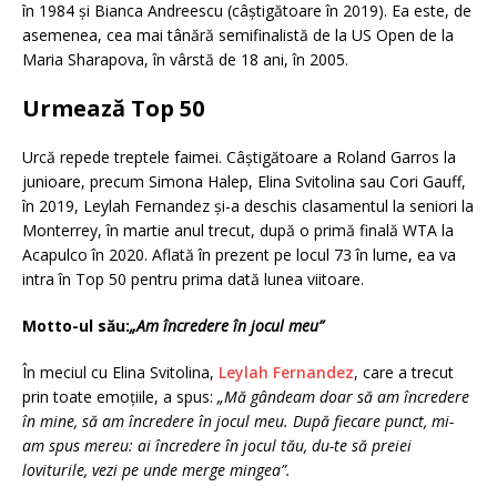
în 1984 și Bianca Andreescu (câștigătoare în 2019). Ea este, de
asemenea, cea mai tânără semifinalistă de la US Open de la
Maria Sharapova, în vârstă de 18 ani, în 2005.
Urmează Top 50
Urcă repede treptele faimei. Câștigătoare a Roland Garros la
junioare, precum Simona Halep, Elina Svitolina sau Cori Gauff,
în 2019, Leylah Fernandez și-a deschis clasamentul la seniori la
Monterrey, în martie anul trecut, după o primă finală WTA la
Acapulco în 2020. Aflată în prezent pe locul 73 în lume, ea va
intra în Top 50 pentru prima dată lunea viitoare.
Motto-ul său:
„Am încredere în jocul meu”
În meciul cu Elina Svitolina,
Leylah Fernandez
, care a trecut
prin toate emoțiile, a spus:
„Mă gândeam doar să am încredere
în mine, să am încredere în jocul meu. După fiecare punct, mi-
am spus mereu: ai încredere în jocul tău, du-te să preiei
loviturile, vezi pe unde merge mingea”.