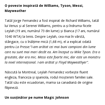
O poveste inspirată de Williams, Tyson, Messi,
Mayweather
Tatăl Jorge Fernandez a fost inspirat de Richard Williams, tatăl
lui Venus și al Serenei Williams, pentru a-și îndruma fiicele
Leylah (19 ani, numărul 73 din lume) și Bianca (17 ani, numărul
1040 WTA) la tenis.
Despre Leylah, cea mai în vârstă,
stângace, cu o înălțime mică (1,68 m), el a explicat odată
pentru
La Presse:”I-am arătat cei mai buni campioni din lume
care nu sunt mai mari decât ea. Am început cu Mike Tyson. Era o
greutate, dar era mic. Messi este foarte mic, dar este un monstru
la nivel internațional. I-am arătat și Floyd Mayweathyer”.
Născută la Montreal, Leylah Fernandez vorbește fluent
engleza, franceza și spaniola, rodul moștenirii familiei sale.
Tatăl său este ecuadorian, mama sa canadiană de origine
filipineză.
Un susținător pe nume Magic Johnson