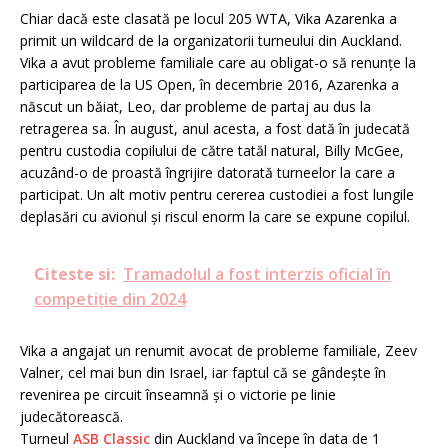
Chiar dacă este clasată pe locul 205 WTA, Vika Azarenka a
primit un wildcard de la organizatorii turneului din Auckland.
Vika a avut probleme familiale care au obligat-o să renunțe la
participarea de la US Open, în decembrie 2016, Azarenka a
născut un băiat, Leo, dar probleme de partaj au dus la
retragerea sa. În august, anul acesta, a fost dată în judecată
pentru custodia copilului de către tatăl natural, Billy McGee,
acuzând-o de proastă îngrijire datorată turneelor la care a
participat. Un alt motiv pentru cererea custodiei a fost lungile
deplasări cu avionul și riscul enorm la care se expune copilul.
Citeste si:
Tramadolul a fost interzis oficial în
competiție din 2024
Vika a angajat un renumit avocat de probleme familiale, Zeev
Valner, cel mai bun din Israel, iar faptul că se gândește în
revenirea pe circuit înseamnă și o victorie pe linie
judecătorească.
Turneul
ASB Classic
din Auckland va începe în data de 1