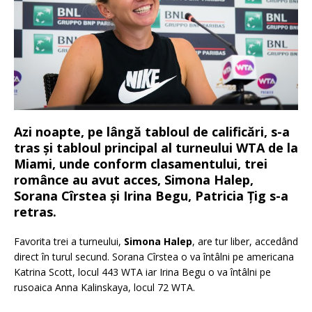
Azi noapte, pe lângă tabloul de calificări, s-a
tras și tabloul principal al turneului WTA de la
Miami, unde conform clasamentului, trei
românce au avut acces, Simona Halep,
Sorana Cîrstea și Irina Begu, Patricia Țig s-a
retras.
Favorita trei a turneului,
Simona Halep
, are tur liber, accedând
direct în turul secund. Sorana Cîrstea o va întâlni pe americana
Katrina Scott, locul 443 WTA iar Irina Begu o va întâlni pe
rusoaica Anna Kalinskaya, locul 72 WTA.