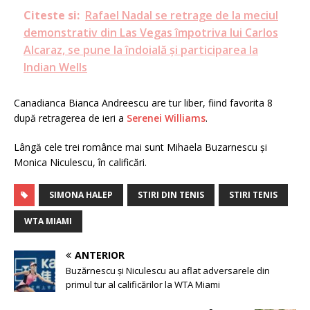
Citeste si:
Rafael Nadal se retrage de la meciul
demonstrativ din Las Vegas împotriva lui Carlos
Alcaraz, se pune la îndoială și participarea la
Indian Wells
Canadianca Bianca Andreescu are tur liber, fiind favorita 8
după retragerea de ieri a
Serenei Williams
.
Lângă cele trei românce mai sunt Mihaela Buzarnescu și
Monica Niculescu, în calificări.
SIMONA HALEP
STIRI DIN TENIS
STIRI TENIS
WTA MIAMI
ANTERIOR
Buzărnescu și Niculescu au aflat adversarele din
primul tur al calificărilor la WTA Miami