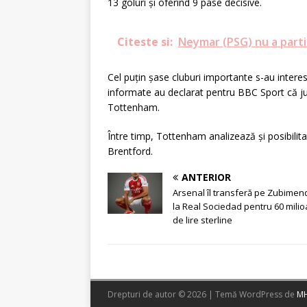
13 goluri și oferind 9 pase decisive.
Citeste si:
Neymar (PSG) nu a parti
Cel puțin șase cluburi importante s-au intere
informate au declarat pentru BBC Sport că juc
Tottenham.
Între timp, Tottenham analizează și posibilit
Brentford.
ANTERIOR
Arsenal îl transferă pe Zubimen
la Real Sociedad pentru 60 mili
de lire sterline
Drepturi de autor © 2026 | Temă WordPress de
MH