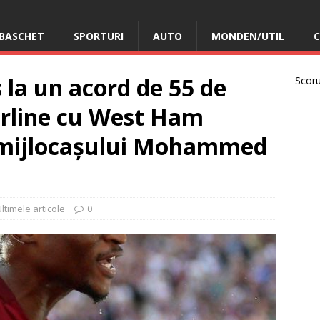
BASCHET
SPORTURI
AUTO
MONDEN/UTIL
C
la un acord de 55 de
Scorur
terline cu West Ham
 mijlocașului Mohammed
ltimele articole
0