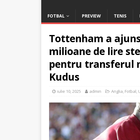
FOTBAL
PREVIEW
TENIS
Tottenham a ajuns 
milioane de lire s
pentru transferul
Kudus
iulie 10, 2025
admin
Anglia
,
Fotbal
,
U