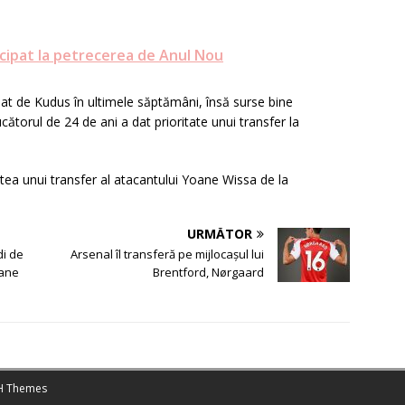
cipat la petrecerea de Anul Nou
sat de Kudus în ultimele săptămâni, însă surse bine
ătorul de 24 de ani a dat prioritate unui transfer la
atea unui transfer al atacantului Yoane Wissa de la
URMĂTOR
di de
Arsenal îl transferă pe mijlocașul lui
oane
Brentford, Nørgaard
 Themes