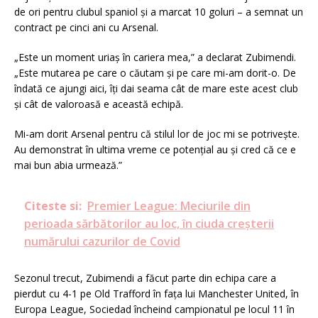
de ori pentru clubul spaniol și a marcat 10 goluri – a semnat un
contract pe cinci ani cu Arsenal.
„Este un moment uriaș în cariera mea,” a declarat Zubimendi.
„Este mutarea pe care o căutam și pe care mi-am dorit-o. De
îndată ce ajungi aici, îți dai seama cât de mare este acest club
și cât de valoroasă e această echipă.
Mi-am dorit Arsenal pentru că stilul lor de joc mi se potrivește.
Au demonstrat în ultima vreme ce potențial au și cred că ce e
mai bun abia urmează.”
Citeste si:
Premier League: Meciurile din
perioada sărbătorilor au loc, în ciuda creşterii
numărului cazurilor de Covid
Sezonul trecut, Zubimendi a făcut parte din echipa care a
pierdut cu 4-1 pe Old Trafford în fața lui Manchester United, în
Europa League, Sociedad încheind campionatul pe locul 11 în