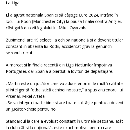
La Liga.
El a ajutat naționala Spaniei să câștige Euro 2024, intrând în
locul lui Rodri (Manchester City) la pauza finalei contra Angliei,
câștigată datorită golului lui Mikel Oyarzabal.
Zubimendi are 19 selecții la echipa națională și a devenit titular
constant în absența lui Rodri, accidentat grav la genunchi
sezonul trecut.
A marcat și în finala recentă din Liga Națiunilor împotriva
Portugaliei, dar Spania a pierdut la lovituri de departajare.
„Martin este un jucător care va aduce enorm de multă calitate
și inteligență fotbalistică echipei noastre,” a spus antrenorul lui
Arsenal, Mikel Arteta.
„Se va integra foarte bine și are toate calitățile pentru a deveni
un jucător-cheie pentru noi.
Standardul la care a evoluat constant în ultimele sezoane, atât
la club cât și la națională, este exact motivul pentru care