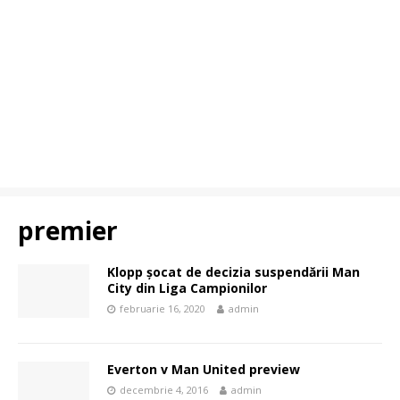
premier
Klopp șocat de decizia suspendării Man
City din Liga Campionilor
februarie 16, 2020
admin
Everton v Man United preview
decembrie 4, 2016
admin